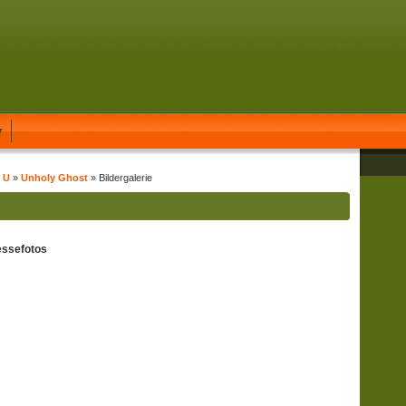
y
t U
»
Unholy Ghost
» Bildergalerie
essefotos