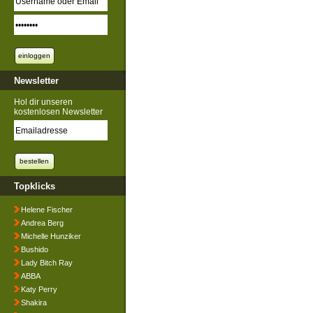
Newsletter
Hol dir unseren
kostenlosen Newsletter
Topklicks
Helene Fischer
Andrea Berg
Michelle Hunziker
Bushido
Lady Bitch Ray
ABBA
Katy Perry
Shakira