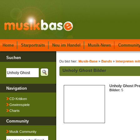
Home
Starportraits
Neu im Handel
Musik-News
Communit
Suchen
Du bist hier:
Musik-Base
»
Bands
»
Interpreten mi
Unholy Ghost Bilder
Unholy Ghost Pr
Navigation
Bilder:
5
CD-Kritiken
Gewinnspiele
Charts
Community
Musik Community