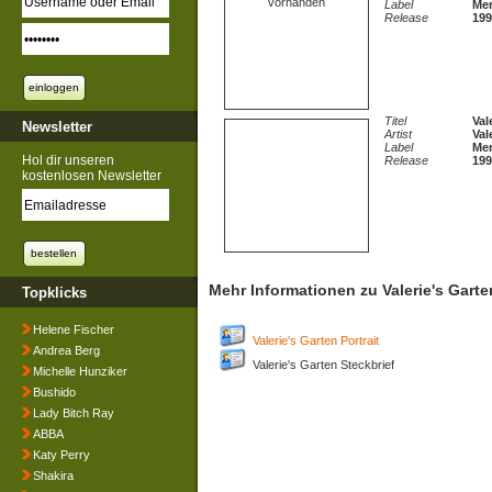
vorhanden
Label
Mer
Release
199
Titel
Val
Newsletter
Artist
Val
Label
Mer
Hol dir unseren
Release
199
kostenlosen Newsletter
Mehr Informationen zu Valerie's Garte
Topklicks
Helene Fischer
Valerie's Garten Portrait
Andrea Berg
Valerie's Garten Steckbrief
Michelle Hunziker
Bushido
Lady Bitch Ray
ABBA
Katy Perry
Shakira