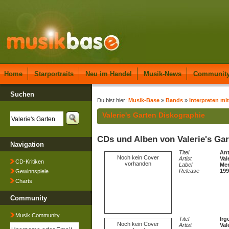
Home
Starportraits
Neu im Handel
Musik-News
Communit
Suchen
Du bist hier:
Musik-Base
»
Bands
»
Interpreten mit
Valerie's Garten Diskographie
CDs und Alben von Valerie's Ga
Navigation
Titel
Ant
Noch kein Cover
Artist
Val
CD-Kritiken
vorhanden
Label
Mer
Release
199
Gewinnspiele
Charts
Community
Musik Community
Titel
Irg
Noch kein Cover
Artist
Val