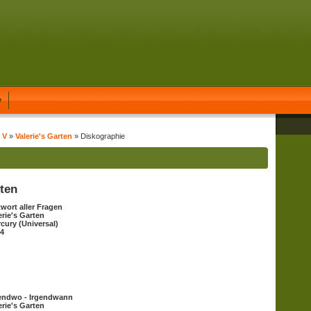
y
 V
»
Valerie's Garten
» Diskographie
rten
wort aller Fragen
erie's Garten
cury (Universal)
4
endwo - Irgendwann
erie's Garten