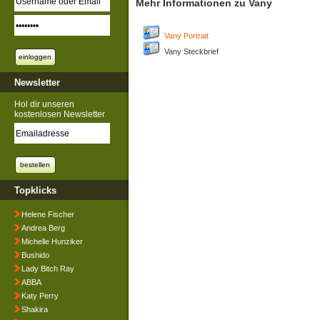
Mehr Informationen zu Vany
Vany Portrait
Vany Steckbrief
Newsletter
Hol dir unseren
kostenlosen Newsletter
Topklicks
Helene Fischer
Andrea Berg
Michelle Hunziker
Bushido
Lady Bitch Ray
ABBA
Katy Perry
Shakira