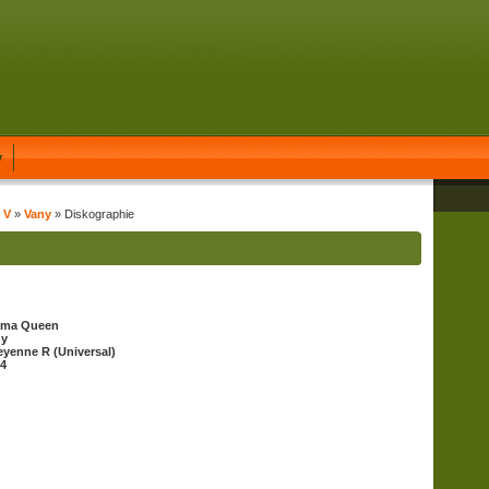
y
 V
»
Vany
» Diskographie
ama Queen
ny
yenne R (Universal)
4