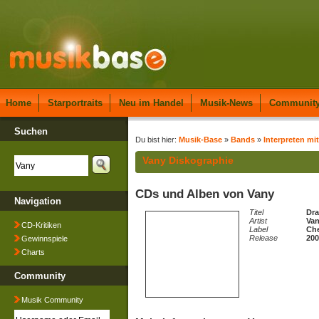
Home
Starportraits
Neu im Handel
Musik-News
Communit
Suchen
Du bist hier:
Musik-Base
»
Bands
»
Interpreten mit
Vany Diskographie
CDs und Alben von Vany
Navigation
Titel
Dr
Artist
Va
CD-Kritiken
Label
Che
Release
200
Gewinnspiele
Charts
Community
Musik Community