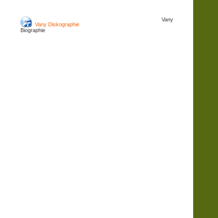
Vany
Vany Diskographie
Biographie