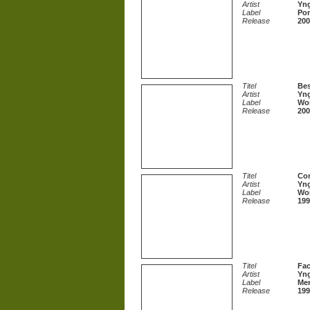
Artist
Yn
Label
Po
Release
200
Titel
Bes
Artist
Yn
Label
Won
Release
200
Titel
Con
Artist
Yn
Label
Won
Release
199
Titel
Fac
Artist
Yn
Label
Mer
Release
199