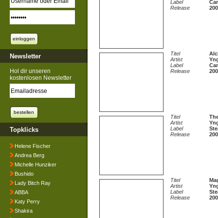
Label
Ca
Release
200
Titel
Al
Newsletter
Artist
Yn
Label
Ca
Hol dir unseren
Release
200
kostenlosen Newsletter
Titel
The
Artist
Yn
Label
St
Topklicks
Release
200
Helene Fischer
Andrea Berg
Michelle Hunziker
Bushido
Titel
Ma
Lady Bitch Ray
Artist
Yn
Label
St
ABBA
Release
200
Katy Perry
Shakira