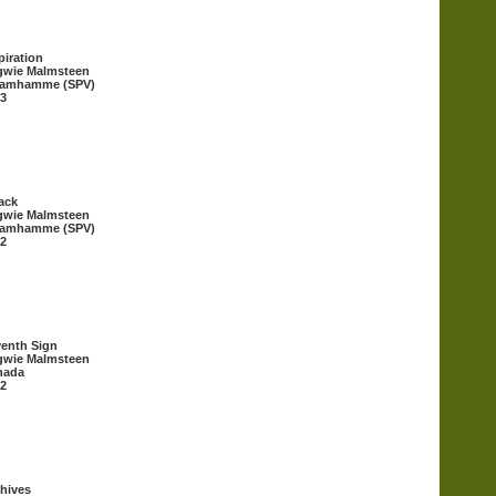
piration
gwie Malmsteen
eamhamme (SPV)
3
ack
gwie Malmsteen
eamhamme (SPV)
2
enth Sign
gwie Malmsteen
nada
2
hives