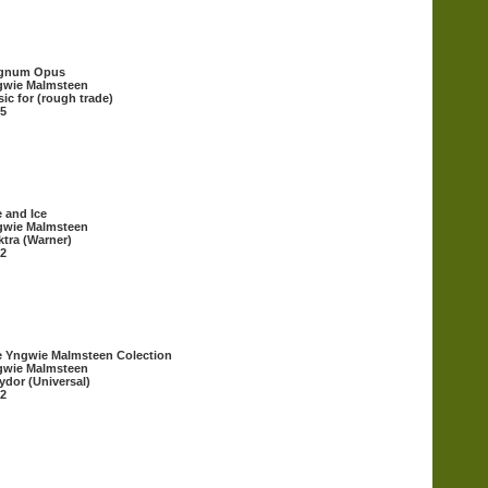
gnum Opus
gwie Malmsteen
ic for (rough trade)
5
e and Ice
gwie Malmsteen
ktra (Warner)
2
 Yngwie Malmsteen Colection
gwie Malmsteen
ydor (Universal)
2