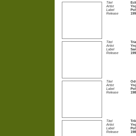
Titel
Ecl
Artist
Yn
Label
Pol
Release
199
Titel
Tri
Artist
Yn
Label
Sam
Release
199
Titel
Od
Artist
Yn
Label
Pol
Release
198
Titel
Tri
Artist
Yn
Label
Pol
Release
198