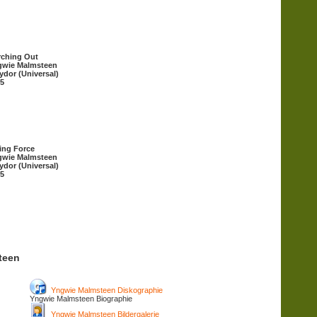
ching Out
gwie Malmsteen
ydor (Universal)
5
ing Force
gwie Malmsteen
ydor (Universal)
5
teen
Yngwie Malmsteen Diskographie
Yngwie Malmsteen Biographie
Yngwie Malmsteen Bildergalerie