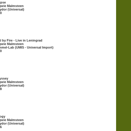
ipse
gwie Malmsteen
ydor (Universal)
0
al by Fire - Live in Leningrad
gwie Malmsteen
mel-Lab (UMIS - Universal Import)
0
yssey
gwie Malmsteen
ydor (Universal)
8
logy
gwie Malmsteen
ydor (Universal)
6