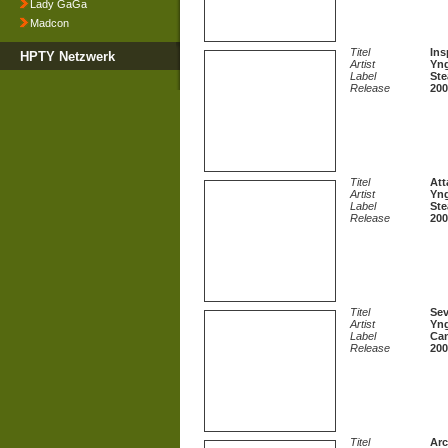
Lady GaGa
Madcon
Titel
Ins
HPTY Netzwerk
Artist
Yn
Label
St
Release
200
Titel
Att
Artist
Yn
Label
St
Release
200
Titel
Sev
Artist
Yn
Label
Ca
Release
200
Titel
Arc