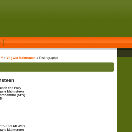
y
 Y
»
Yngwie Malmsteen
» Diskographie
msteen
eash the Fury
gwie Malmsteen
eamhamme (SPV)
5
 to End All Wars
gwie Malmsteen