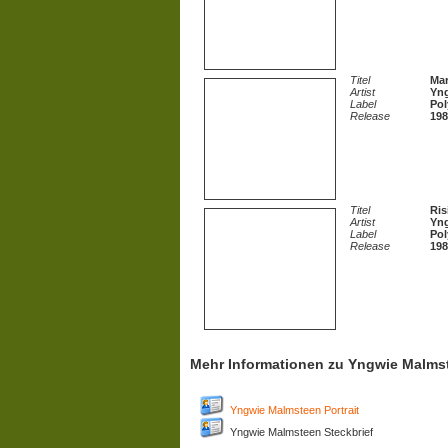
Titel
Mar
Artist
Yn
Label
Pol
Release
198
Titel
Ris
Artist
Yn
Label
Pol
Release
198
Mehr Informationen zu Yngwie Malms
Yngwie Malmsteen Portrait
Yngwie Malmsteen Steckbrief