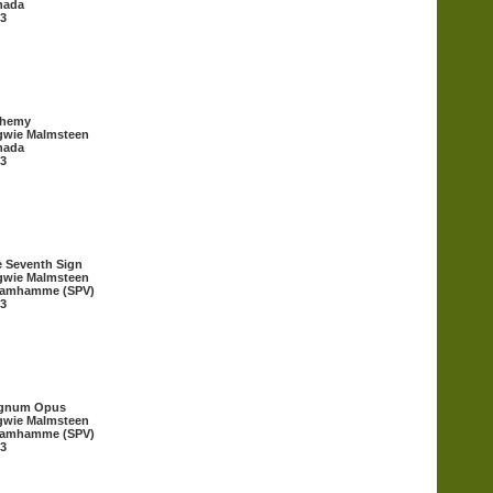
nada
3
chemy
gwie Malmsteen
nada
3
 Seventh Sign
gwie Malmsteen
eamhamme (SPV)
3
gnum Opus
gwie Malmsteen
eamhamme (SPV)
3