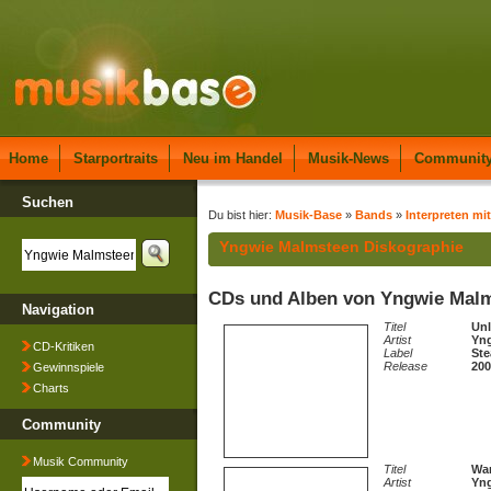
Home
Starportraits
Neu im Handel
Musik-News
Communit
Suchen
Du bist hier:
Musik-Base
»
Bands
»
Interpreten mit
Yngwie Malmsteen Diskographie
CDs und Alben von Yngwie Mal
Navigation
Titel
Unl
Artist
Yn
CD-Kritiken
Label
St
Release
200
Gewinnspiele
Charts
Community
Musik Community
Titel
War
Artist
Yn