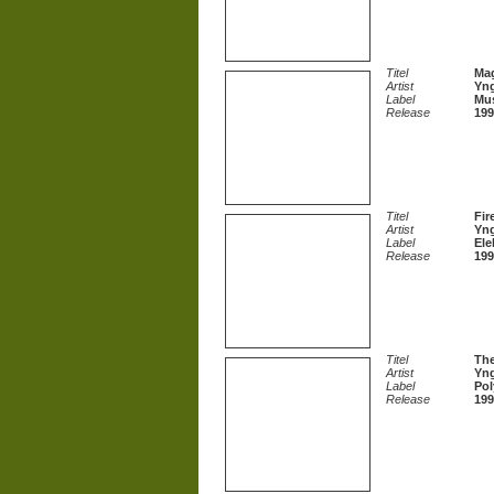
Titel
Ma
Artist
Yn
Label
Mus
Release
199
Titel
Fir
Artist
Yn
Label
Ele
Release
199
Titel
The
Artist
Yn
Label
Pol
Release
199