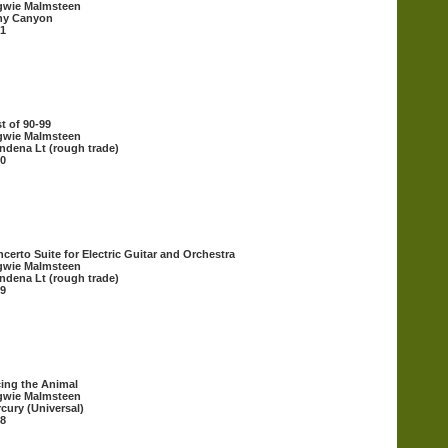
gwie Malmsteen
ny Canyon
1
t of 90-99
gwie Malmsteen
dena Lt (rough trade)
0
certo Suite for Electric Guitar and Orchestra
gwie Malmsteen
dena Lt (rough trade)
9
ing the Animal
gwie Malmsteen
cury (Universal)
8