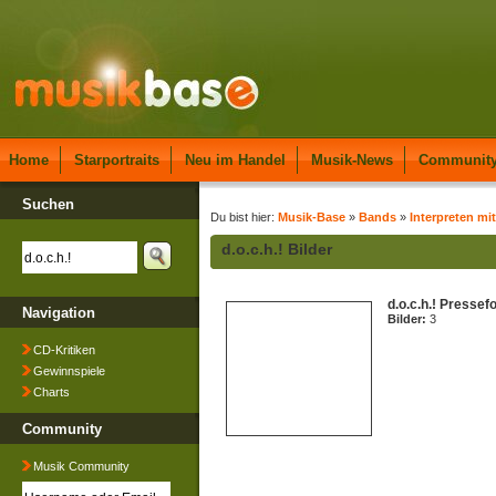
Home
Starportraits
Neu im Handel
Musik-News
Communit
Suchen
Du bist hier:
Musik-Base
»
Bands
»
Interpreten mi
d.o.c.h.! Bilder
d.o.c.h.! Pressef
Navigation
Bilder:
3
CD-Kritiken
Gewinnspiele
Charts
Community
Musik Community