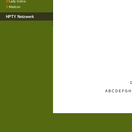
Lady GaGa
Madcon
HPTY Netzwerk
D
A
B
C
D
E
F
G
H