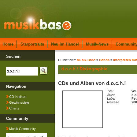
Home
Starportraits
Neu im Handel
Musik-News
Communit
Suchen
Du bist hier:
Musik-Base
»
Bands
»
Interpreten mi
d.o.c.h.! Diskographie
CDs und Alben von d.o.c.h.!
Navigation
Titel
Was
Artist
d.o
CD-Kritiken
Label
Fet
Release
200
Gewinnspiele
Charts
Community
Musik Community