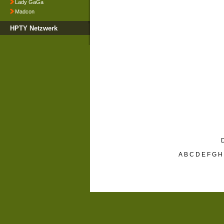
Lady GaGa
Madcon
HPTY Netzwerk
D
A
B
C
D
E
F
G
H