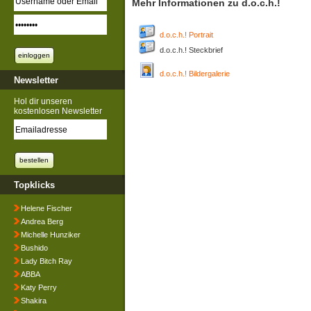
Mehr Informationen zu d.o.c.h.!
d.o.c.h.! Portrait
d.o.c.h.! Steckbrief
d.o.c.h.! Bildergalerie
Newsletter
Hol dir unseren
kostenlosen Newsletter
Topklicks
Helene Fischer
Andrea Berg
Michelle Hunziker
Bushido
Lady Bitch Ray
ABBA
Katy Perry
Shakira