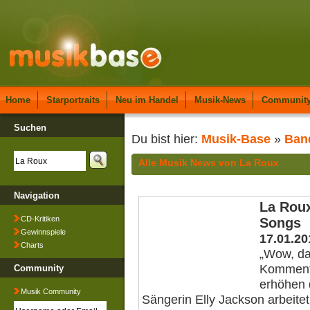
Home
Starportraits
Neu im Handel
Musik-News
Communit
Suchen
Du bist hier:
Musik-Base
»
Ban
Alle Musik News von La Roux
Navigation
La Roux
CD-Kritiken
Songs
Gewinnspiele
17.01.20
Charts
„Wow, das
Komment
Community
erhöhen 
Musik Community
Sängerin Elly Jackson arbeitet 