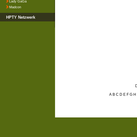
Lady GaGa
Madcon
HPTY Netzwerk
D
A
B
C
D
E
F
G
H