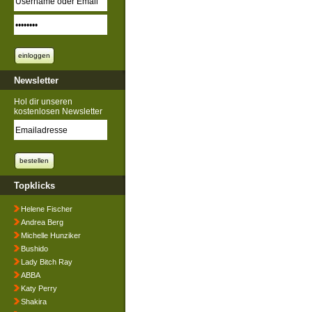
Newsletter
Hol dir unseren
kostenlosen Newsletter
Topklicks
Helene Fischer
Andrea Berg
Michelle Hunziker
Bushido
Lady Bitch Ray
ABBA
Katy Perry
Shakira