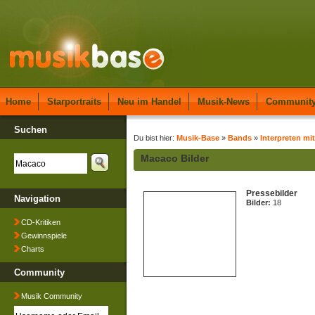
Home
Starportraits
Neu im Handel
Musik-News
Communit
Suchen
Du bist hier:
Musik-Base
»
Bands
»
Interpreten mi
Macaco Bilder
Pressebilder
Navigation
Bilder:
18
CD-Kritiken
Gewinnspiele
Charts
Community
Musik Community