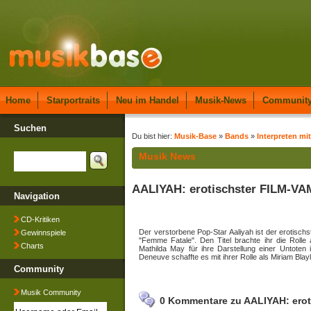
Home
Starportraits
Neu im Handel
Musik-News
Communit
Suchen
Du bist hier:
Musik-Base
»
Bands
»
Interpreten mi
Musik News
AALIYAH: erotischster FILM-VA
Navigation
CD-Kritiken
Der verstorbene Pop-Star Aaliyah ist der erotisc
Gewinnspiele
"Femme Fatale". Den Titel brachte ihr die Rolle 
Charts
Mathilda May für ihre Darstellung einer Untoten
Deneuve schaffte es mit ihrer Rolle als Miriam Blayl
Community
Musik Community
0 Kommentare zu AALIYAH: ero