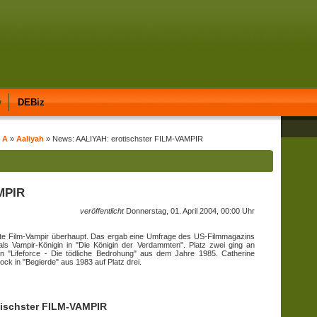
y
DEBiz
t A
»
Aaliyah
» News: AALIYAH: erotischster FILM-VAMPIR
MPIR
veröffentlicht
Donnerstag, 01. April 2004, 00:00 Uhr
hste Film-Vampir überhaupt. Das ergab eine Umfrage des US-Filmmagazins
als Vampir-Königin in "Die Königin der Verdammten". Platz zwei ging an
 in "Lifeforce - Die tödliche Bedrohung" aus dem Jahre 1985. Catherine
ock in "Begierde" aus 1983 auf Platz drei.
tischster FILM-VAMPIR