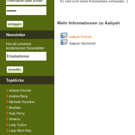
Es sind noch keine Kommentare vorhanden. :(
Mehr Informationen zu Aaliyah
Newsletter
Aaliyah Portrait
Aaliyah Steckbrief
Hol dir unseren
kostenlosen Newsletter
Topklicks
Helene Fischer
Andrea Berg
Michelle Hunziker
Bushido
Katy Perry
Shakira
Lady GaGa
Lady Bitch Ray