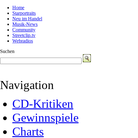
Home
Starportraits
Neu im Handel
Musik-News
Community
Streetclip.tv
Webradios
Suchen
Navigation
CD-Kritiken
Gewinnspiele
Charts