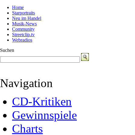
Home
Starportraits
Neu im Handel
Musik-News
Community
Streetclip.tv
Webradios
Suchen
Navigation
CD-Kritiken
Gewinnspiele
Charts