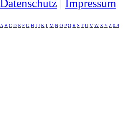
Datenschutz
|
Impressum
A
B
C
D
E
F
G
H
I
J
K
L
M
N
O
P
Q
R
S
T
U
V
W
X
Y
Z
0-9