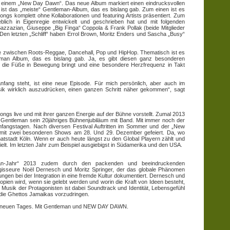
zu einem „New Day Dawn“. Das neue Album markiert einen eindrucksvollen
s ist das „meiste“ Gentleman-Album, das es bislang gab. Zum einen ist es
ngs komplett ohne Kollaborationen und featuring Artists präsentiert. Zum
lich in Eigenregie entwickelt und geschrieben hat und mit folgenden
azzazian, Giuseppe „Big Finga“ Coppola & Frank Pollak (beide Mitglieder
 Den letzten „Schliff“ haben Errol Brown, Moritz Enders und Sascha „Busy“
ce zwischen Roots-Reggae, Dancehall, Pop und HipHop. Thematisch ist es
leman Album, das es bislang gab. Ja, es gibt diesen ganz besonderen
h die Füße in Bewegung bringt und eine besondere Herzfrequenz in Takt
ang steht, ist eine neue Episode. Für mich persönlich, aber auch im
sik wirklich auszudrücken, einen ganzen Schritt näher gekommen“, sagt
gs live und mit ihrer ganzen Energie auf der Bühne vorstellt. Zumal 2013
 Gentleman sein 20jähriges Bühnenjubiläum mit Band. Mit immer noch der
Anfangstagen. Nach diversen Festival Auftritten im Sommer und der „New
 mit zwei besonderen Shows am 28. Und 29. Dezember gefeiert. Da, wo
atstadt Köln. Wenn er auch heute längst zu den Global Playern zählt und
ielt. Im letzten Jahr zum Beispiel ausgiebigst in Südamerika und den USA.
eman-Jahr“ 2013 zudem durch den packenden und beeindruckenden
sseure Noël Dernesch und Moritz Springer, der das globale Phänomen
ungen bei der Integration in eine fremde Kultur dokumentiert. Dernesch und
opien wird, wenn sie gelebt werden und worin die Kraft von Ideen besteht,
usik der Protagonisten ist dabei Soundtrack und Identität, Lebensgefühl
n die Ghettos Jamaikas vorzudringen.
en neuen Tages. Mit Gentleman und NEW DAY DAWN.