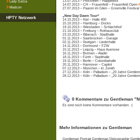
13.07.2013 – Pforzheim – Happiness
Lady GaGa
14.07.2013 – CH – Frauenfeld – Frauenfeld Open
A
Madcon
27.07.2013 – Paaren im Glien – Greenville Festival
„New Day Dawn Tour“
HPTY Netzwerk
14.10.2013 – Kiel – Halle 400
15.10.2013 – Hamburg – Docks
19.10.2013 – Wiesbaden – Schlachthof
21.10.2013 – Freiburg – Rothausclub
23.10.2013 – Biberach - Stadthalle
01.11.2013 – Saarbrücken – Garage
02.11.2013 – Stuttgart – Liederhalle
14.11.2013 – Dortmund – FZW
15.11.2013 – Leipzig – Haus Auensee
16.11.2013 – Bremen – Aladin
18.11.2013 – Fürth – Stadthalle
19.11.2013 – Berlin – Columbiahalle
20.11.2013 – Hannover – Capitol
07.12.2013 – München – kl. Zenith
27.12.2013 – Köln – Palladium – „20 Jahre Gentlem
28.12.2013 – Köln – Palladium – „20 Jahre Gentlem
0 Kommentare zu Gentleman "N
Es sind noch keine Kommentare vorhanden. :(
Mehr Informationen zu Gentleman
Gentleman Portrait Gentleman Diskographie Gentl