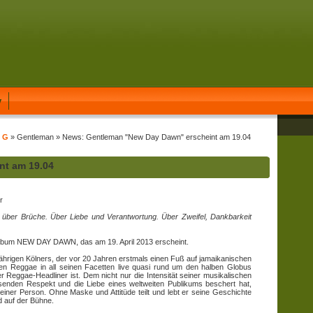
y
t G
» Gentleman » News: Gentleman "New Day Dawn" erscheint am 19.04
nt am 19.04
r
r über Brüche. Über Liebe und Verantwortung. Über Zweifel, Dankbarkeit
bum NEW DAY DAWN, das am 19. April 2013 erscheint.
jährigen Kölners, der vor 20 Jahren erstmals einen Fuß auf jamaikanischen
den Reggae in all seinen Facetten live quasi rund um den halben Globus
aler Reggae-Headliner ist. Dem nicht nur die Intensität seiner musikalischen
hsenden Respekt und die Liebe eines weltweiten Publikums beschert hat,
seiner Person. Ohne Maske und Attitüde teilt und lebt er seine Geschichte
d auf der Bühne.