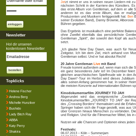
Jet
zt nimmt er uns in seinen neuen Liedern mit 
nächsten Schritt in der Karriere des Künstlers. E
das erste Album von Gentleman, auf dem er alle So
anderen ist es das erste Album, das er maßgeb
Produzenten und Musikern fertiggestellt hat:
Ben
B
seiner Evolution Band), Danny Brownie, Alborosie.
Bühren gegeben.
Das Ergebnis ist musikalisch eine perfekte Balan
Newsletter
ohne Zweifel ebenfalls das persönlichste Gent
Gentleman „Spirit“, der sowohl den Kopf als auc
setzt.
Hol dir unseren
kostenlosen Newsletter
„Ich glaube New Day Dawn, was auch für Neuanf
Zeitgeist. Ich bin dem Ziel, mich anhand von Mu
Gentleman selbst. Und er hat absolut Recht!
20 Jahre Gentleman
Live
mit Band
Freude kommt außerdem auf, wenn man sich die Son
ein ganz besonderes Jahr ist! Im Dezember feiert
gleichen anarchistischen Spielfreude wie in den 
Day Dawn“-Tour im Herbst wird dieses Jubiläum
Topklicks
alles seinen Anfang genommen hat. In seiner Heim
die meisten Konzerte auf internationalen Bühnen sp
Helene Fischer
Kinodokumentarfilm JOURNEY TO JAH
Abgerundet wird das ereignisreiche „Gentl
Andrea Berg
Kinodokumentarfilm „JOURNEY TO JAH“ der Regi
Michelle Hunziker
des „Crossing Borders“ thematisiert und die Erfahr
Springer haben sich die Frage gestellt, was aus Ut
Bushido
über Grenzen hinaus Menschen zu verbinden. Die M
Lady Bitch Ray
und Religion. Und für die Filmemacher Mittel, bis i
ABBA
Nutzen wir alle Chancen und Optionen eines jed
Katy Perry
Festivals:
Shakira
06.07.2013 – Köln – Summerjam