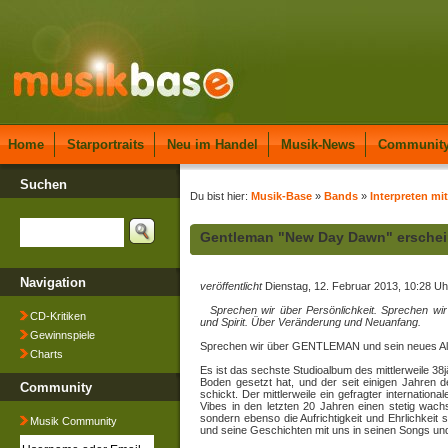
Home
Starportraits
Neu im Handel
Musik-News
Communit
Suchen
Du bist hier:
Musik-Base
»
Bands
»
Interpreten mi
Gentleman "New Day Dawn" erschei
Navigation
veröffentlicht
Dienstag, 12. Februar 2013, 10:28 Uh
Sprechen wir über Persönlichkeit. Sprechen wi
CD-Kritiken
und Spirit. Über Veränderung und Neuanfang.
Gewinnspiele
Sprechen wir über GENTLEMAN und sein neues Al
Charts
Es ist das sechste Studioalbum des mittlerweile 38
Boden gesetzt hat, und der seit einigen Jahren 
Community
schickt. Der mittlerweile ein gefragter internation
Vibes in den letzten 20 Jahren einen stetig wac
sondern ebenso die Aufrichtigkeit und Ehrlichkeit 
Musik Community
und seine Geschichten mit uns in seinen Songs un