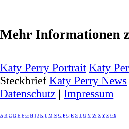
Mehr Informationen 
Katy Perry Portrait
Katy Per
Steckbrief
Katy Perry News
Datenschutz
|
Impressum
A
B
C
D
E
F
G
H
I
J
K
L
M
N
O
P
Q
R
S
T
U
V
W
X
Y
Z
0-9