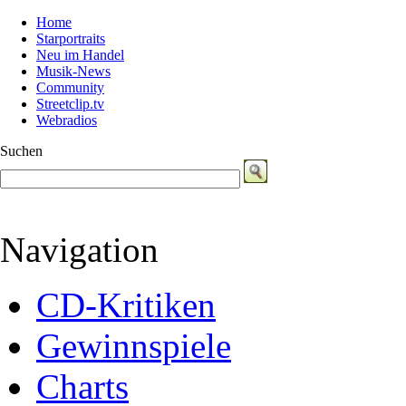
Home
Starportraits
Neu im Handel
Musik-News
Community
Streetclip.tv
Webradios
Suchen
Navigation
CD-Kritiken
Gewinnspiele
Charts