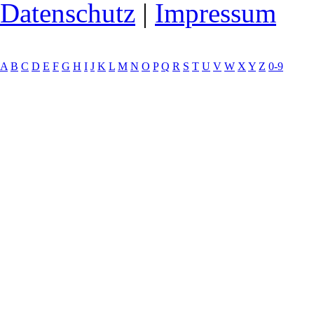
Datenschutz
|
Impressum
A
B
C
D
E
F
G
H
I
J
K
L
M
N
O
P
Q
R
S
T
U
V
W
X
Y
Z
0-9