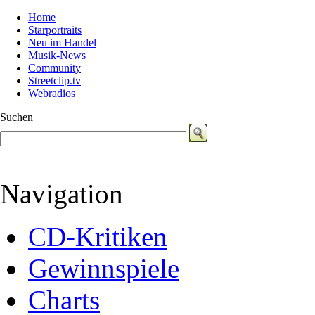
Home
Starportraits
Neu im Handel
Musik-News
Community
Streetclip.tv
Webradios
Suchen
Navigation
CD-Kritiken
Gewinnspiele
Charts