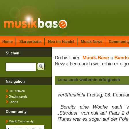
Home
Starportraits
Neu im Handel
Musik-News
Communit
Suchen
Du bist hier:
Musik-Base
»
Bands
News: Lena auch weiterhin erfolgr
Lena auch weiterhin erfolgreich
Navigation
CD-Kritiken
veröffentlicht
Freitag, 08. Februa
Gewinnspiele
Charts
Bereits eine Woche nach Ver
Community
„Stardust“ von null auf Platz 2 d
iTunes war es sogar auf der Pole
Musik Community