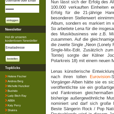
Nun lässt sich der Erfolg des A
100.000 verkauften Einheiten e
Erfolg für die 21-jährige Ha
besonderen Stellenwert einnimmt.
Album, sondern es markiert im w
So arbeitete Lena für die insges
Newsletter
des Musikbusiness wie z.B. M
Hol dir unseren
zusammen. Auf die gleichnamige 
kostenlosen Newsletter
die zweite Single „Neon (Lonely 
Single-Mix-Edit. Zusätzlich z
Tomte) sorgte der Kölner Jo
Polarkreis 18) mit einem neuen Mi
Topklicks
Lenas künstlerische Entwicklu
nach ihren tollen
Eurovision
-
Helene Fischer
Vorgänger-Alben hätte sie es s
Andrea Berg
Michelle Hunziker
veröffentlichte sie ein großartig
Bushido
und Fankreisen gleichermaßen
Lady Bitch Ray
bisherige außergewöhnliche Mus
ABBA
nominiert und darf sich große 
Katy Perry
Beste Sängerin Rock / Pop Nati
Shakira