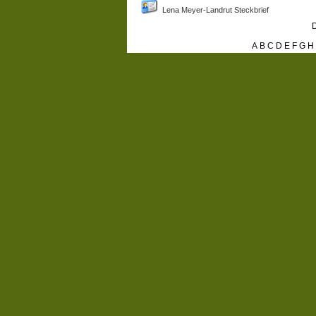
Lena Meyer-Landrut Steckbrief
D
A
B
C
D
E
F
G
H