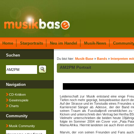
Home
Starportraits
Neu im Handel
Musik-News
Communit
Suchen
Du bist hier:
Musik-Base
»
Bands
»
Interpreten mi
AM2PM Portrait
Navigation
CD-Kritiken
Leidenschaft zur Musik entstand eine enge Fre
Tiefen noch mehr geprägt, beispielsweise durch den
Gewinnspiele
Auf der Strasse und im Tonstudio eines Freundes s
Charts
Karriereziel Sänger ab. Adesse, der der Band m
seinen Traum als Fussballprofi verwirklichen z
Kicken und unterschrieb den Vertrag bei Hertha BS
Community
Vielmehr unterschrieben die beiden heute 19jähri
folgte im Sommer 2004 ein Cover von „Pata Pata“
Mama Afrika. Hiermit landeten sie auch ihren erste
Musik Community
Marvin, der von seinen Freunden und Fans auch 