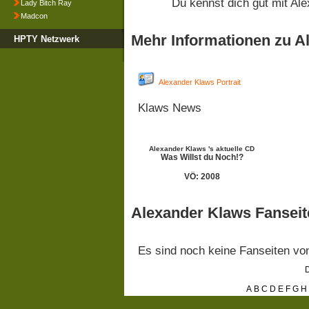
Du kennst dich gut mit A
Lady Bitch Ray
Madcon
Mehr Informationen zu A
HPTY Netzwerk
Alexander Klaws Portrait
Klaws News
Alexander Klaws 's aktuelle CD
Was Willst du Noch!?
VÖ: 2008
Alexander Klaws Fanseit
Es sind noch keine Fanseiten v
D
A
B
C
D
E
F
G
H