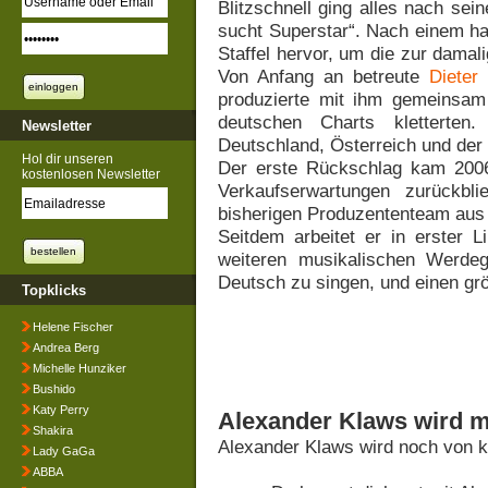
Blitzschnell ging alles nach se
sucht Superstar“. Nach einem ha
Staffel hervor, um die zur damal
Von Anfang an betreute
Dieter
produzierte mit ihm gemeinsam 
deutschen Charts kletterten
Newsletter
Deutschland, Österreich und der 
Hol dir unseren
Der erste Rückschlag kam 2006 
kostenlosen Newsletter
Verkaufserwartungen zurückbl
bisherigen Produzententeam aus 
Seitdem arbeitet er in erster Li
weiteren musikalischen Werde
Deutsch zu singen, und einen gr
Topklicks
Helene Fischer
Andrea Berg
Michelle Hunziker
Bushido
Katy Perry
Alexander Klaws wird m
Shakira
Alexander Klaws wird noch von k
Lady GaGa
ABBA