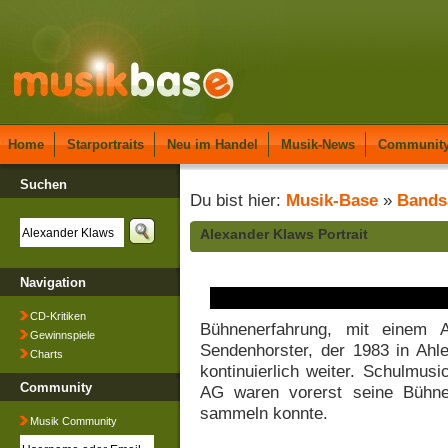
Home
Starportraits
Neu im Handel
Musik-News
Communit
Suchen
Du bist hier:
Musik-Base
»
Bands
Alexander Klaws Portrait
Navigation
CD-Kritiken
Bühnenerfahrung, mit einem A
Gewinnspiele
Sendenhorster, der 1983 in Ahl
Charts
kontinuierlich weiter. Schulmusic
Community
AG waren vorerst seine Bühne
sammeln konnte.
Musik Community