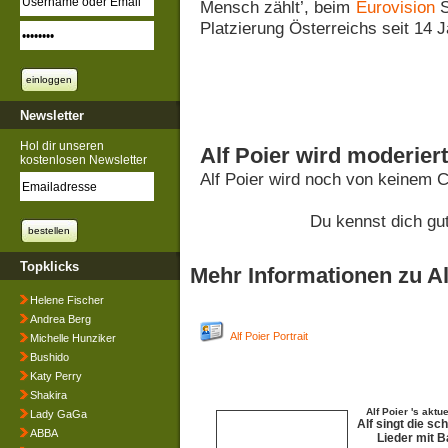
Mensch zählt’, beim
Eurovision
S
Platzierung Österreichs seit 14 J
Newsletter
Hol dir unseren
Alf Poier wird moderier
kostenlosen Newsletter
Alf Poier wird noch von keinem 
Du kennst dich gut
Topklicks
Mehr Informationen zu Al
Helene Fischer
Andrea Berg
Alf Poier Portrait
Michelle Hunziker
Bushido
Katy Perry
Shakira
Alf Poier 's aktu
Lady GaGa
Alf singt die sc
ABBA
Lieder mit 