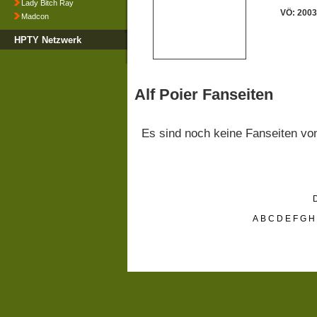
Lady Bitch Ray
VÖ: 2003
Madcon
HPTY Netzwerk
Alf Poier Fanseiten
Es sind noch keine Fanseiten v
D
A
B
C
D
E
F
G
H