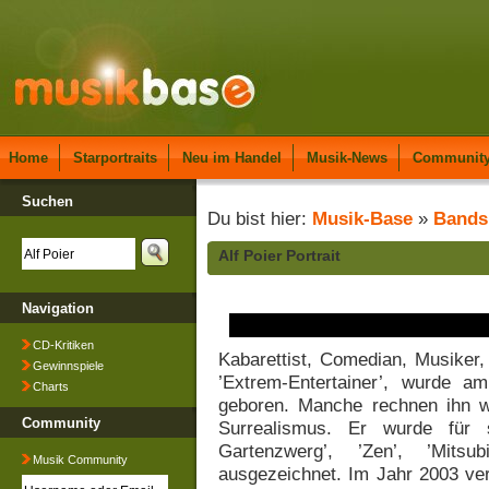
Home
Starportraits
Neu im Handel
Musik-News
Communit
Suchen
Du bist hier:
Musik-Base
»
Bands
Alf Poier Portrait
Navigation
CD-Kritiken
Kabarettist, Comedian, Musiker,
Gewinnspiele
’Extrem-Entertainer’, wurde a
Charts
geboren. Manche rechnen ihn
Community
Surrealismus. Er wurde für
Gartenzwerg’, ’Zen’, ’Mitsub
Musik Community
ausgezeichnet. Im Jahr 2003 vert