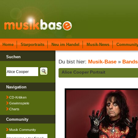
Home
Starportraits
Neu im Handel
Musik-News
Communit
Suchen
Du bist hier:
Musik-Base
»
Bands
Alice Cooper Portrait
Navigation
CD-Kritiken
Gewinnspiele
Charts
Community
Musik Community