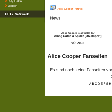
Lady GaGa
Madcon
Alice Cooper Portrait
HPTY Netzwerk
News
Alice Cooper 's aktuelle CD
Along Came a Spider [UK-Import]
VÖ: 2008
Alice Cooper Fanseiten
Es sind noch keine Fanseiten v
D
A
B
C
D
E
F
G
H