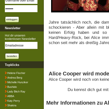
Jahre tatsächlich noch, die dam
schockieren - Aber allein mit b
Newsletter
keinen Erfolg haben und so
Hol dir unseren
Hard/Heavy-Rock, bei Alice imm
kostenlosen Newsletter
schon seit mehr als dreißig Jahre
Topklicks
Alice Cooper wird mode
Helene Fischer
Andrea Berg
Alice Cooper wird noch von kein
Michelle Hunziker
Bushido
Du kennst dich gut mi
Lady Bitch Ray
ABBA
Katy Perry
Mehr Informationen zu A
Shakira