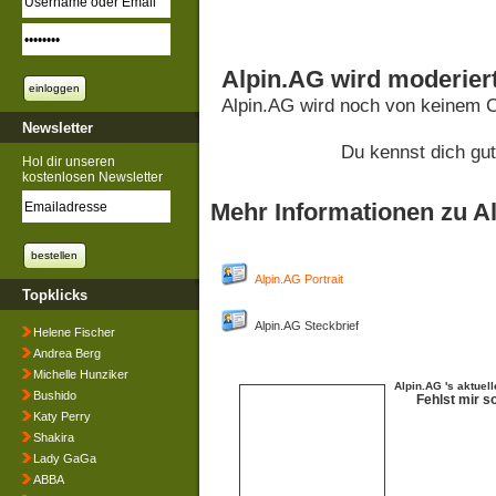
Alpin.AG wird moderier
Alpin.AG wird noch von keinem C
Newsletter
Du kennst dich gu
Hol dir unseren
kostenlosen Newsletter
Mehr Informationen zu A
Alpin.AG Portrait
Topklicks
Alpin.AG Steckbrief
Helene Fischer
Andrea Berg
Michelle Hunziker
Alpin.AG 's aktuel
Bushido
Fehlst mir s
Katy Perry
Shakira
Lady GaGa
ABBA