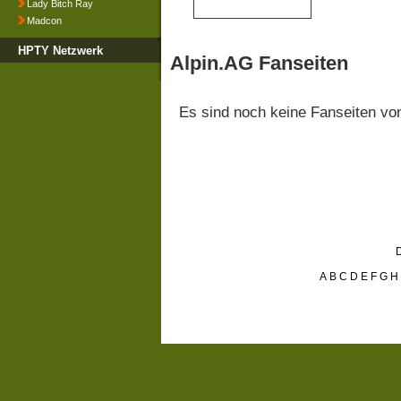
Lady Bitch Ray
Madcon
HPTY Netzwerk
Alpin.AG Fanseiten
Es sind noch keine Fanseiten v
D
A
B
C
D
E
F
G
H