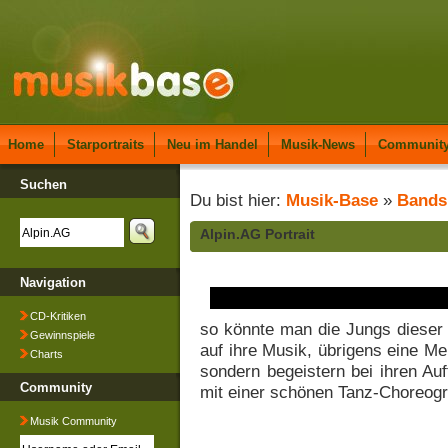
Home
Starportraits
Neu im Handel
Musik-News
Communit
Suchen
Du bist hier:
Musik-Base
»
Bands
Alpin.AG Portrait
Navigation
CD-Kritiken
so könnte man die Jungs dieser 
Gewinnspiele
auf ihre Musik, übrigens eine M
Charts
sondern begeistern bei ihren Au
Community
mit einer schönen Tanz-Choreogr
Musik Community