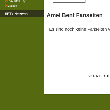
Lady Bitch Ray
Madcon
HPTY Netzwerk
Amel Bent Fanseiten
Es sind noch keine Fanseiten
D
A
B
C
D
E
F
G
H