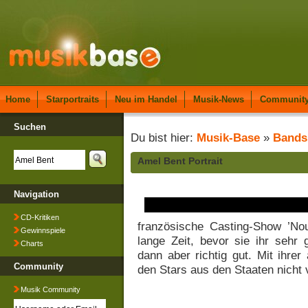
Home
Starportraits
Neu im Handel
Musik-News
Communit
Suchen
Du bist hier:
Musik-Base
»
Bands
Amel Bent Portrait
Navigation
CD-Kritiken
französische Casting-Show ’Nou
Gewinnspiele
lange Zeit, bevor sie ihr sehr
Charts
dann aber richtig gut. Mit ihre
Community
den Stars aus den Staaten nicht
Musik Community