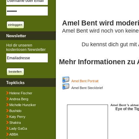
Amel Bent wird moderi
Amel Bent wird noch von keine
Newsletter
Du kennst dich gut mi
Hol dir unseren
kostenlosen Newsletter
Mehr Informationen zu
Amel Bent Portrait
Topklicks
Amel Bent Steckbrief
Helene Fischer
Andrea Berg
Michelle Hunziker
Amel Bent 's aktue
Eye of the Ti
Bushido
Katy Perry
Shakira
Lady GaGa
ABBA