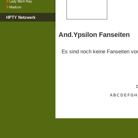
Lady Bitch Ray
Madcon
HPTY Netzwerk
And.Ypsilon Fanseiten
Es sind noch keine Fanseiten v
D
A
B
C
D
E
F
G
H