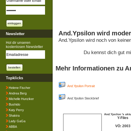
And.Ypsilon wird moder
Newsletter
And.Ypsilon wird noch von keine
Hol dir unseren
kostenlosen Newsletter
Du kennst dich gut m
Mehr Informationen zu A
Topklicks
And.Ypsilon Portrait
Helene Fischer
Andrea Berg
And.Ypsilon Steckbrief
Michelle Hunziker
Bushido
Katy Perry
And.Ypsilon 's akt
Shakira
Y-Files
Lady GaGa
VÖ: 2003
ABBA