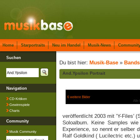
Home
Starportraits
Neu im Handel
Musik-News
Communit
Suchen
Du bist hier:
Musik-Base
»
Bands
And.Ypsilon Portrait
Navigation
6 weitere Bilder
CD-Kritiken
Alle
Gewinnspiele
Charts
veröffentlicht 2003 mit ’Y-Files’
Community
Soloalbum. Keine Samples wie 
Experience, so nennt er selber d
Musik Community
Ralf Goldkind ( Lucilectric etc.)