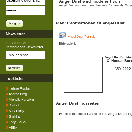
Angel Dust wird moderiert von
Angel Dust wird noch von keinem Community Mitgli
Mehr Informationen zu Angel Dust
Newsletter
Angel Dust Portrait
Hol dir unseren
Bildergalerie
kostenlosen Newsletter
Angel Dust 's aktu
Of Human Bon
VÖ: 2002
Topklicks
Helene Fischer
Andrea Berg
Michelle Hunziker
Angel Dust Fanseiten
Bushido
Katy Perry
Es sind noch keine Fanseiten von
Angel Dust
eing
Shakira
Lady GaGa
ABBA