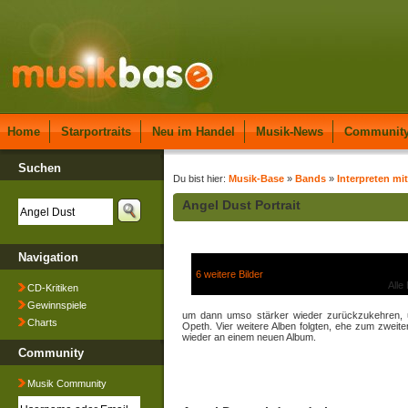
Home
Starportraits
Neu im Handel
Musik-News
Communit
Suchen
Du bist hier:
Musik-Base
»
Bands
»
Interpreten mi
Angel Dust Portrait
Navigation
6 weitere Bilder
Alle
CD-Kritiken
Gewinnspiele
um dann umso stärker wieder zurückzukehren, u
Charts
Opeth. Vier weitere Alben folgten, ehe zum zweit
wieder an einem neuen Album.
Community
Musik Community