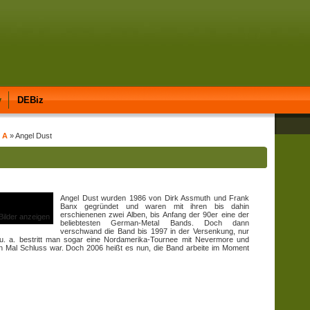
y
DEBiz
t A
» Angel Dust
Angel Dust wurden 1986 von Dirk Assmuth und Frank
Banx gegründet und waren mit ihren bis dahin
erschienenen zwei Alben, bis Anfang der 90er eine der
 Bilder anzeigen
beliebtesten German-Metal Bands. Doch dann
verschwand die Band bis 1997 in der Versenkung, nur
. a. bestritt man sogar eine Nordamerika-Tournee mit Nevermore und
en Mal Schluss war. Doch 2006 heißt es nun, die Band arbeite im Moment