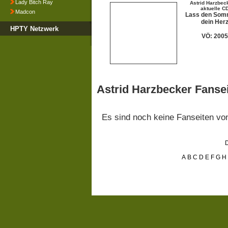
Lady Bitch Ray
Astrid Harzbeck
aktuelle C
Madcon
Lass den Somm
dein Her
HPTY Netzwerk
VÖ: 2005
Astrid Harzbecker Fanse
Es sind noch keine Fanseiten v
D
A
B
C
D
E
F
G
H