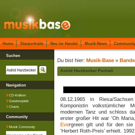
Home
Starportraits
Neu im Handel
Musik-News
Communit
Suchen
Du bist hier:
Musik-Base
»
Bands
Astrid Harzbecker Portrait
Navigation
CD-Kritiken
08.12.1965 in Riesa/Sachsen
Gewinnspiele
Komponistin volkstümlicher M
Charts
modernen Tanz und schloss da
Community
erster großer Hit war ’Oh Maria
Eve
rgreen gilt und für den si
Musik Community
’Herbert Roth-Preis’ erhielt. 1