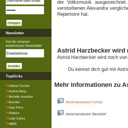
der Volksmusik ausgezeichnet. 
verstorbenen Alexandra vergliche
Repertoire hat.
Newsletter
Hol dir unseren
kostenlosen Newsletter
Astrid Harzbecker wird
Astrid Harzbecker wird noch von
Du kennst dich gut mit Ast
Topklicks
Mehr Informationen zu A
Helene Fischer
Andrea Berg
Michelle Hunziker
Bushido
Astrid Harzbecker Portrait
Katy Perry
Shakira
Astrid Harzbecker Steckbrief
Lady GaGa
ABBA