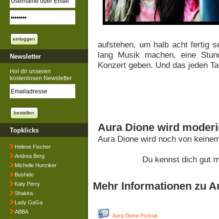
aufstehen, um halb acht fertig 
lang Musik machen, eine Stun
Newsletter
Konzert geben. Und das jeden Tag
Hol dir unseren
kostenlosen Newsletter
Aura Dione wird moderi
Topklicks
Aura Dione wird noch von keinem
Helene Fischer
Andrea Berg
Du kennst dich gut 
Michelle Hunziker
Bushido
Mehr Informationen zu A
Katy Perry
Shakira
Lady GaGa
ABBA
Aura Dione Portrait