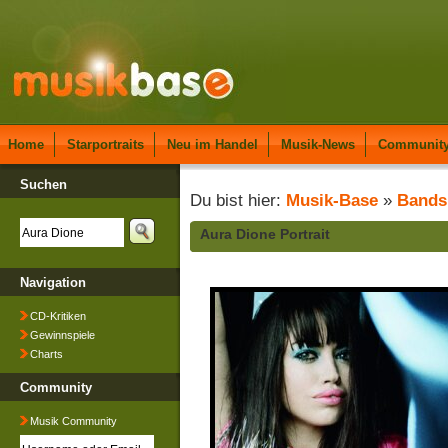
Home
Starportraits
Neu im Handel
Musik-News
Communit
Suchen
Du bist hier:
Musik-Base
»
Bands
Aura Dione Portrait
Navigation
CD-Kritiken
Gewinnspiele
Charts
Community
Musik Community