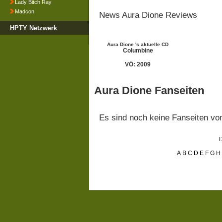
Lady Bitch Ray
Madcon
News Aura Dione Reviews
HPTY Netzwerk
Aura Dione 's aktuelle CD
Columbine
VÖ: 2009
Aura Dione Fanseiten
Es sind noch keine Fanseiten v
D
A
B
C
D
E
F
G
H