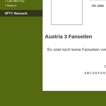
Lady Bitch Ray
Madcon
VÖ: 2006
HPTY Netzwerk
Austria 3 Fanseiten
Es sind noch keine Fanseiten v
D
A
B
C
D
E
F
G
H