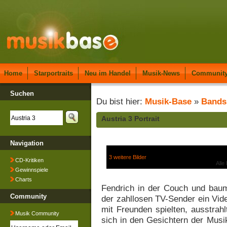
Home
Starportraits
Neu im Handel
Musik-News
Communit
Suchen
Du bist hier:
Musik-Base
»
Bands
Austria 3 Portrait
Navigation
3 weitere Bilder
CD-Kritiken
Alle
Gewinnspiele
Charts
Fendrich in der Couch und baume
Community
der zahllosen TV-Sender ein Vid
mit Freunden spielten, ausstrah
Musik Community
sich in den Gesichtern der Musik