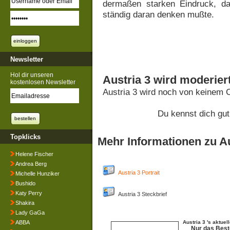
dermaßen starken Eindruck, d
ständig daran denken mußte.
Newsletter
Hol dir unseren
Austria 3 wird moderier
kostenlosen Newsletter
Austria 3 wird noch von keinem 
Du kennst dich gut
Topklicks
Mehr Informationen zu Au
Helene Fischer
Andrea Berg
Austria 3 Portrait
Michelle Hunziker
Bushido
Katy Perry
Austria 3 Steckbrief
Shakira
Lady GaGa
ABBA
Austria 3 's aktuel
Nur das Best