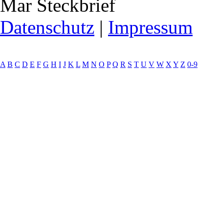
Mar Steckbrief
Datenschutz
|
Impressum
A
B
C
D
E
F
G
H
I
J
K
L
M
N
O
P
Q
R
S
T
U
V
W
X
Y
Z
0-9