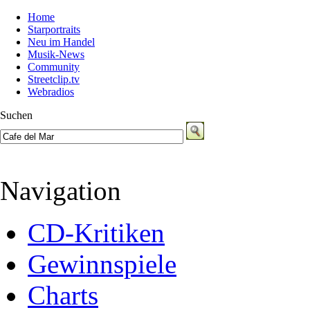
Home
Starportraits
Neu im Handel
Musik-News
Community
Streetclip.tv
Webradios
Suchen
Navigation
CD-Kritiken
Gewinnspiele
Charts