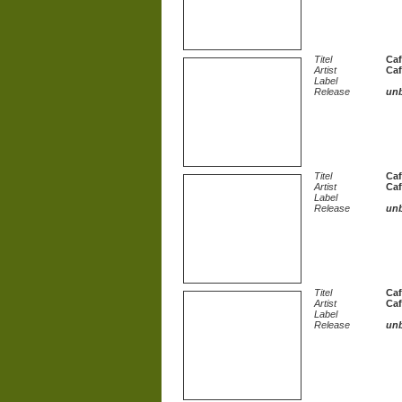
Titel
Caf
Artist
Caf
Label
Release
un
Titel
Caf
Artist
Caf
Label
Release
un
Titel
Caf
Artist
Caf
Label
Release
un