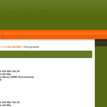
y
t C
»
Cafe del Mar
» Diskographie
e Del Mar Vol.16
e del Mar
za Music (DMD Discomania)
9
e Del Mar Vol.15
e del Mar