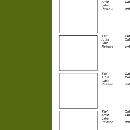
Artist
Caf
Label
Release
un
Titel
Caf
Artist
Caf
Label
Release
un
Titel
Caf
Artist
Caf
Label
Release
un
Titel
Caf
Artist
Caf
Label
Release
un