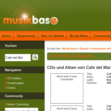
Home
Starportraits
Neu im Handel
Musik-News
Communit
Suchen
Du bist hier:
Musik-Base
»
Bands
»
Interpreten mi
Cafe del Mar Diskographie
CDs und Alben von Cafe del Mar
Navigation
Titel
Caf
Noch kein Cover
Artist
Caf
CD-Kritiken
vorhanden
Label
Ibi
Release
200
Gewinnspiele
Charts
Community
Musik Community
Titel
Caf
Noch kein Cover
Artist
Caf