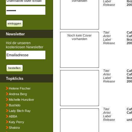
vorhanden
Label
Ibi
Release
200
Titel
Caf
Newsletter
Noch kein Cover
Artist
Caf
vorhanden
Label
Ibi
Hol dir unseren
Release
200
kostenlosen Newsletter
Titel
Caf
Artist
Caf
Label
Ibi
Topklicks
Release
200
Helene Fischer
Andrea Berg
Michelle Hunziker
Bushido
Titel
Caf
Lady Bitch Ray
Artist
Caf
Label
ABBA
Release
un
Katy Perry
Shakira