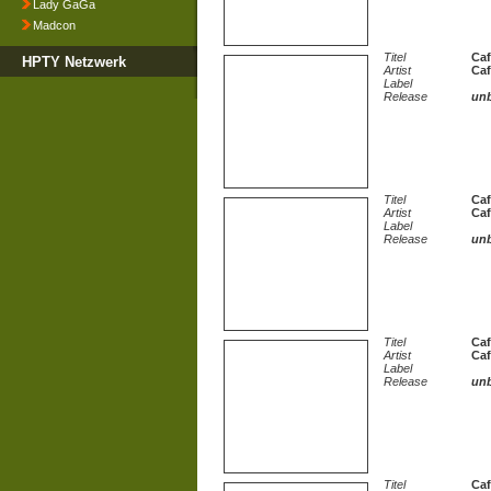
Lady GaGa
Madcon
Titel
Caf
HPTY Netzwerk
Artist
Caf
Label
Release
un
Titel
Caf
Artist
Caf
Label
Release
un
Titel
Caf
Artist
Caf
Label
Release
un
Titel
Caf