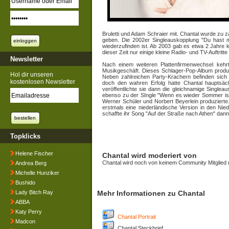
Bruletti und Adam Schraier mit. Chantal wurde zu z
geben. Die 2002er Singleauskopplung "Du hast me
wiederzufinden ist. Ab 2003 gab es etwa 2 Jahre k
dieser Zeit nur einige kleine Radio- und TV-Auftritte
Newsletter
Nach einem weiteren Plattenfirmenwechsel kehr
Musikgeschäft. Dieses Schlager-Pop-Album produzi
Hol dir unseren
Neben zahlreichen Party-Krachern befinden sich 
kostenlosen Newsletter
doch den wahren Erfolg hatte Chantal hauptsäch
veröffentlichte sie dann die gleichnamige Single
ebenso zu der SIngle "Wenn es wieder Sommer ist"
Werner Schüler und Norbert Beyerlein produzierte
erstmals eine niederländische Version in den Nie
schaffte ihr Song "Auf der Straße nach Athen" dan
Topklicks
Helene Fischer
Chantal wird moderiert von
Chantal wird noch von keinem Community Mitglied 
Andrea Berg
Michelle Hunziker
Bushido
Lady Bitch Ray
Mehr Informationen zu Chantal
ABBA
Katy Perry
Chantal Portrait
Madcon
Chantal Steckbrief