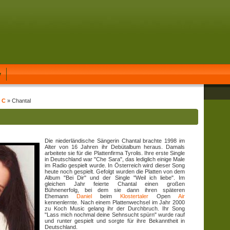
y
t C
» Chantal
Die niederländische Sängerin Chantal brachte 1998 im
Alter von 16 Jahren ihr Debütalbum heraus. Damals
arbeitete sie für die Plattenfirma Tyrolis. Ihre erste Single
in Deutschland war "Che Sara", das lediglich einige Male
im Radio gespielt wurde. In Österreich wird dieser Song
heute noch gespielt. Gefolgt wurden die Platten von dem
Album "Bei Dir" und der Single "Weil ich liebe". Im
gleichen Jahr feierte Chantal einen großen
Bühnenerfolg, bei dem sie dann ihren späteren
Ehemann
Daniel
beim
Klostertaler
Open
Air
kennenlernte. Nach einem Plattenwechsel im Jahr 2000
zu Koch Music gelang ihr der Durchbruch. Ihr Song
"Lass mich nochmal deine Sehnsucht spürn" wurde rauf
und runter gespielt und sorgte für ihre Bekanntheit in
Deutschland.