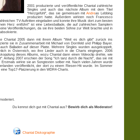
2001 produzierte und veröffentlichte Chantal zahlreiche
Singles und auch das nächste Album mit dem Titel
"Herzgefühl", das sie gemeinsam mit
Andre
as Lebbing
produziert hatte. Außerdem wirkten noch Francesco
ahlreichen TV-Auftritten eingeladen und konnte ihre Musik dort zum besten
in Herz entführt" ist eine Liebesballade, die auf zahlreichen Samplern
eine Veröffentlichungen, da sie ihre beiden Söhne zur Welt brachte und in
 absolvierte.
te Chantal 2005 dann mit ihrem Album "Weil es dich gibt" zurück ins
erte sie in Zusammenarbeit mit Michael von Dornfeld und Philipp Bayer.
auch Balladen auf dieser Platte. Mehrere Singles wurden ausgekoppelt,
lich in Österreich, wo ihre Lieder auch in die Charts eingingen. 2006
auskopplung dieses Albums, wozu Chantal dann einen Videoclip drehte, wie
. Anfang 2007 erschien der Song "Ich tanz durch die Nacht", das sie mit
. Erstmals wirkte sie an Songtexten selber mit. Nach vielen Jahren wurde
derlanden veröffentlicht, der dort zu einem Riesen-Hit wurde. Im Sommer
n eine Top17-Platzierung in den WDR4-Charts.
moderiert.
Du kennst dich gut mit Chantal aus?
Bewirb dich als Moderator!
Chantal Diskographie