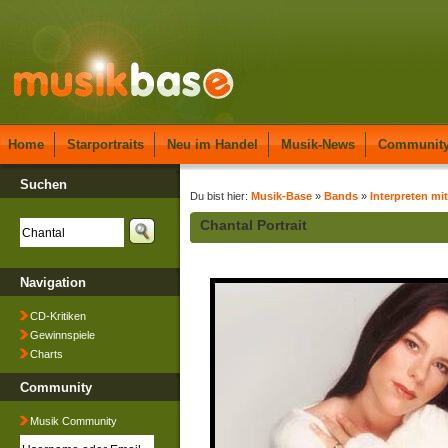
Home
Starportraits
Neu im Handel
Musik-News
Communit
Suchen
Du bist hier:
Musik-Base
»
Bands
»
Interpreten mi
Chantal Portrait
Navigation
CD-Kritiken
Gewinnspiele
Charts
Community
Musik Community