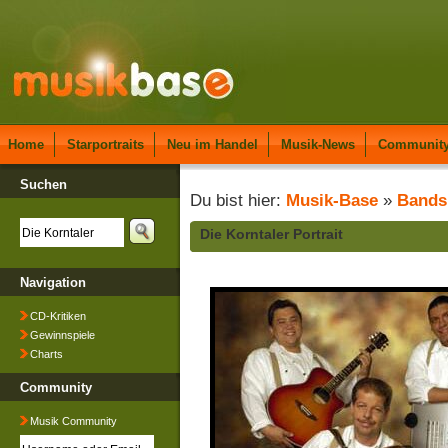
Home
Starportraits
Neu im Handel
Musik-News
Communit
Suchen
Du bist hier:
Musik-Base
»
Bands
Die Korntaler Portrait
Navigation
CD-Kritiken
Gewinnspiele
Charts
Community
Musik Community