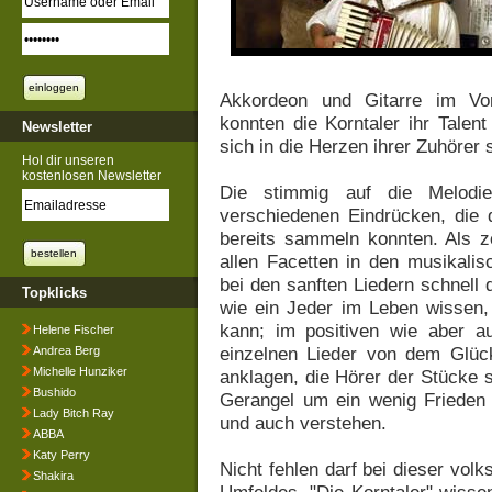
Akkordeon und Gitarre im Vord
konnten die Korntaler ihr Talen
Newsletter
sich in die Herzen ihrer Zuhörer 
Hol dir unseren
kostenlosen Newsletter
Die stimmig auf die Melodi
verschiedenen Eindrücken, die d
bereits sammeln konnten. Als ze
allen Facetten in den musikalis
bei den sanften Liedern schnell
Topklicks
wie ein Jeder im Leben wissen,
kann; im positiven wie aber a
Helene Fischer
einzelnen Lieder von dem Glü
Andrea Berg
Michelle Hunziker
anklagen, die Hörer der Stücke sp
Bushido
Gerangel um ein wenig Frieden
Lady Bitch Ray
und auch verstehen.
ABBA
Katy Perry
Nicht fehlen darf bei dieser vol
Shakira