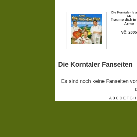
Die Korntaler 's a
CD
Träume dich in
Arme
VÖ: 2005
Die Korntaler Fanseiten
Es sind noch keine Fanseiten v
D
A
B
C
D
E
F
G
H