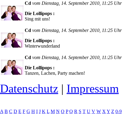
Cd
vom Dienstag, 14. September 2010, 11:25 Uhr
Die Lollipops :
Sing mit uns!
Cd
vom Dienstag, 14. September 2010, 11:25 Uhr
Die Lollipops :
Winterwunderland
Cd
vom Dienstag, 14. September 2010, 11:25 Uhr
Die Lollipops :
Tanzen, Lachen, Party machen!
Datenschutz
|
Impressum
A
B
C
D
E
F
G
H
I
J
K
L
M
N
O
P
Q
R
S
T
U
V
W
X
Y
Z
0-9