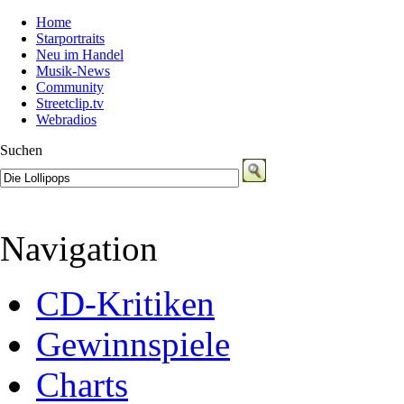
Home
Starportraits
Neu im Handel
Musik-News
Community
Streetclip.tv
Webradios
Suchen
Navigation
CD-Kritiken
Gewinnspiele
Charts