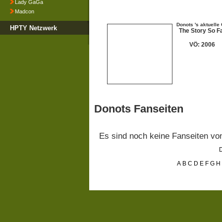
Lady GaGa
Madcon
Donots 's aktuelle
HPTY Netzwerk
The Story So F
VÖ: 2006
Donots Fanseiten
Es sind noch keine Fanseiten v
D
A
B
C
D
E
F
G
H