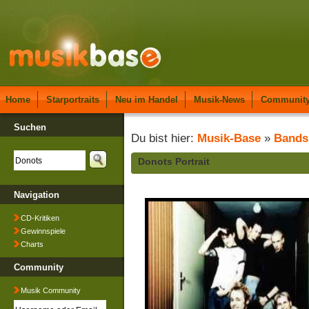
Home
Starportraits
Neu im Handel
Musik-News
Communit
Suchen
Du bist hier:
Musik-Base
»
Bands
Donots Portrait
Navigation
CD-Kritiken
Gewinnspiele
Charts
Community
Musik Community