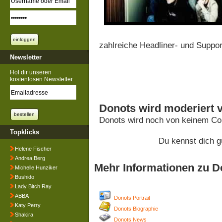
zahlreiche Headliner- und Suppor
Newsletter
Hol dir unseren
kostenlosen Newsletter
Donots wird moderiert 
Donots wird noch von keinem Com
Topklicks
Du kennst dich g
Helene Fischer
Andrea Berg
Mehr Informationen zu D
Michelle Hunziker
Bushido
Lady Bitch Ray
ABBA
Donots Portrait
Katy Perry
Donots Biographie
Shakira
Donots News