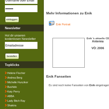
Mehr Informationen zu Enik
Enik Portrait
Newsletter
Hol dir unseren
Enik 's aktuelle CD
kostenlosen Newsletter
Antenna
VÖ: 2006
Topklicks
Helene Fischer
Enik Fanseiten
Andrea Berg
Michelle Hunziker
Es sind noch keine Fanseiten von
Enik
eingetragen
Bushido
Katy Perry
ABBA
Lady Bitch Ray
Shakira