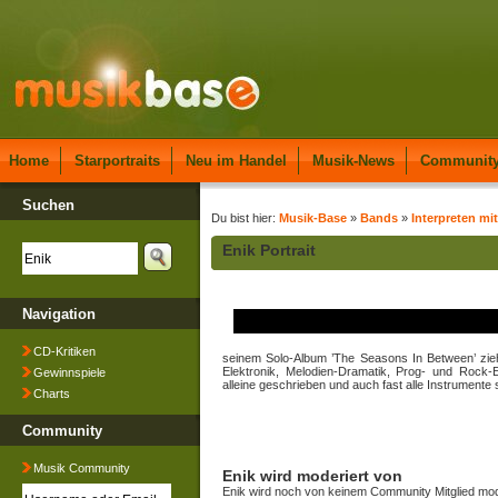
Home
Starportraits
Neu im Handel
Musik-News
Communit
Suchen
Du bist hier:
Musik-Base
»
Bands
»
Interpreten mit
Enik Portrait
Navigation
CD-Kritiken
seinem Solo-Album ’The Seasons In Between’ zieht
Elektronik, Melodien-Dramatik, Prog- und Rock-E
Gewinnspiele
alleine geschrieben und auch fast alle Instrumente s
Charts
Community
Musik Community
Enik wird moderiert von
Enik wird noch von keinem Community Mitglied mod