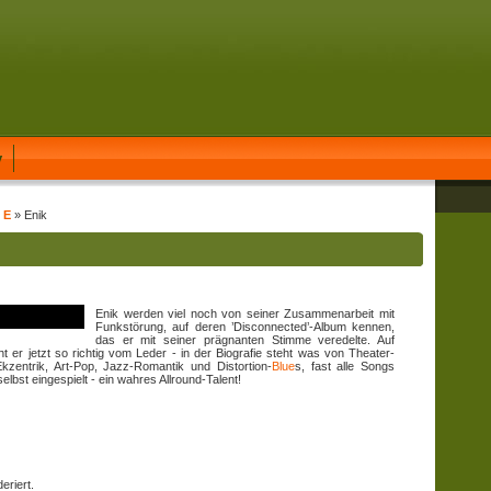
y
 E
» Enik
Enik werden viel noch von seiner Zusammenarbeit mit
Funkstörung, auf deren ’Disconnected’-Album kennen,
das er mit seiner prägnanten Stimme veredelte. Auf
 er jetzt so richtig vom Leder - in der Biografie steht was von Theater-
kzentrik, Art-Pop, Jazz-Romantik und Distortion-
Blue
s, fast alle Songs
elbst eingespielt - ein wahres Allround-Talent!
eriert.