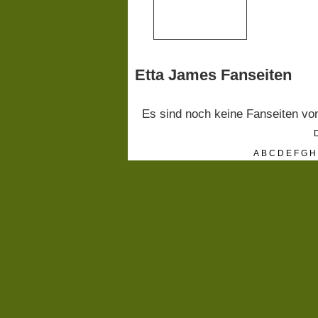
Etta James Fanseiten
Es sind noch keine Fanseiten v
D
A
B
C
D
E
F
G
H