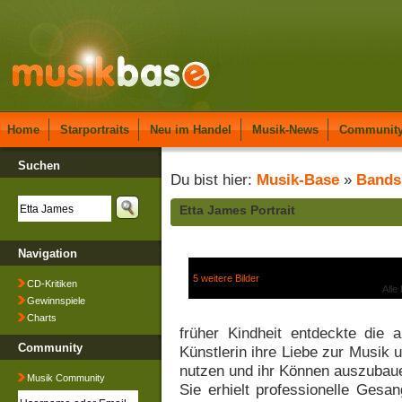
Home
Starportraits
Neu im Handel
Musik-News
Communit
Suchen
Du bist hier:
Musik-Base
»
Bands
Etta James Portrait
Navigation
5 weitere Bilder
CD-Kritiken
Alle
Gewinnspiele
Charts
früher Kindheit entdeckte die
Community
Künstlerin ihre Liebe zur Musik u
nutzen und ihr Können auszubau
Musik Community
Sie erhielt professionelle Gesa