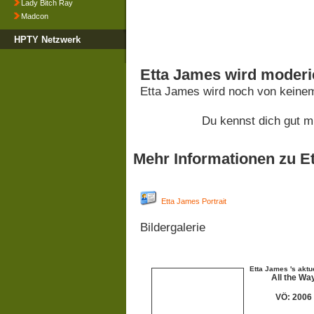
Lady Bitch Ray
Madcon
HPTY Netzwerk
Etta James wird moderi
Etta James wird noch von keinem
Du kennst dich gut m
Mehr Informationen zu E
Etta James Portrait
Bildergalerie
Etta James 's aktu
All the Wa
VÖ: 2006