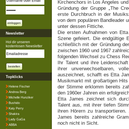
Kirchenchors in Los Angeles und 
Gründung der Gruppe „The Creo
erste Durchbruch in der Musik
von dem populären Bandleader un
unter dessen Fittiche.
Die ersten Aufnahmen von Etta
Newsletter
Szene gefeiert. Die endgültige 
Hol dir unseren
schließlich mit der Gründung de
kostenlosen Newsletter
zwischen 1960 und 1967 zahlreic
folgenden Wechsel zu Chess Re
Ihr Talent und ihre Leidenscha
ihrer unverwechselbaren, vol
auszeichnet, schafft es Etta Ja
Topklicks
Musikmarkt mit großartigen Hits
der Stimme erklomm bereits zah
Helene Fischer
den 1960er Jahren ein erfolgrei
Andrea Berg
Michelle Hunziker
Etta James zeichnet sich durch
Bushido
Talent aus, mit ihrer tiefen St
Katy Perry
ihren Hörern zu transportieren.
Shakira
James bereits zahlreiche Gramm
Lady GaGa
noch nicht in Sicht.
ABBA