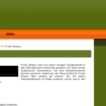
y
DEBiz
 F
» Frank Sinatra
Frank Sinatra wird von seiner riesigen Fangemeinde in
aller Welt liebevoll Frankie Boy genannt. Der Sohn armer
sizilianischer Einwanderer hat eine bemerkenswerte
Karriere gemacht. Dabei war der Weg dorthin für Frank
 Bilder anzeigen
Sinatra alles andere als einfach, der bei einem
Talentwettbewerb im Radio entdeckt wurde und in den
t.
glied moderiert.