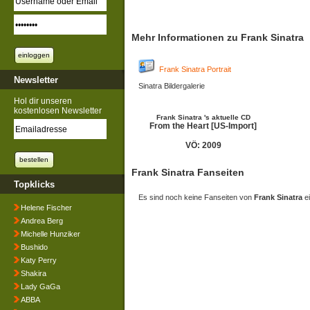
Mehr Informationen zu Frank Sinatra
Frank Sinatra Portrait
Newsletter
Sinatra Bildergalerie
Hol dir unseren
kostenlosen Newsletter
Frank Sinatra 's aktuelle CD
From the Heart [US-Import]
VÖ: 2009
Frank Sinatra Fanseiten
Topklicks
Es sind noch keine Fanseiten von
Frank Sinatra
ei
Helene Fischer
Andrea Berg
Michelle Hunziker
Bushido
Katy Perry
Shakira
Lady GaGa
ABBA