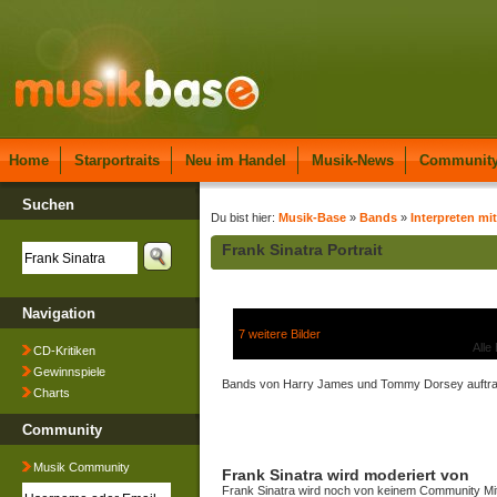
Home
Starportraits
Neu im Handel
Musik-News
Communit
Suchen
Du bist hier:
Musik-Base
»
Bands
»
Interpreten mit
Frank Sinatra Portrait
Navigation
7 weitere Bilder
Alle
CD-Kritiken
Gewinnspiele
Bands von Harry James und Tommy Dorsey auftra
Charts
Community
Musik Community
Frank Sinatra wird moderiert von
Frank Sinatra wird noch von keinem Community Mit