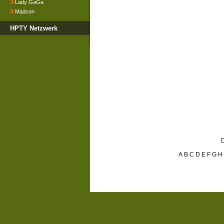
Lady GaGa
Madcon
HPTY Netzwerk
D
A
B
C
D
E
F
G
H