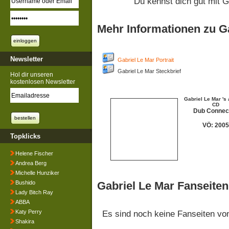
Du kennst dich gut mit 
Mehr Informationen zu G
Newsletter
Gabriel Le Mar Portrait
Gabriel Le Mar Steckbrief
Hol dir unseren
kostenlosen Newsletter
Gabriel Le Mar 's 
CD
Dub Connec
VÖ: 2005
Topklicks
Helene Fischer
Andrea Berg
Michelle Hunziker
Bushido
Gabriel Le Mar Fanseiten
Lady Bitch Ray
ABBA
Katy Perry
Es sind noch keine Fanseiten v
Shakira