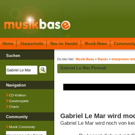
Home
Starportraits
Neu im Handel
Musik-News
Communit
Suchen
Du bist hier:
Musik-Base
»
Bands
»
Interpreten mi
Gabriel Le Mar Portrait
Navigation
CD-Kritiken
Gewinnspiele
Charts
Gabriel Le Mar wird mod
Community
Gabriel Le Mar wird noch von ke
Musik Community