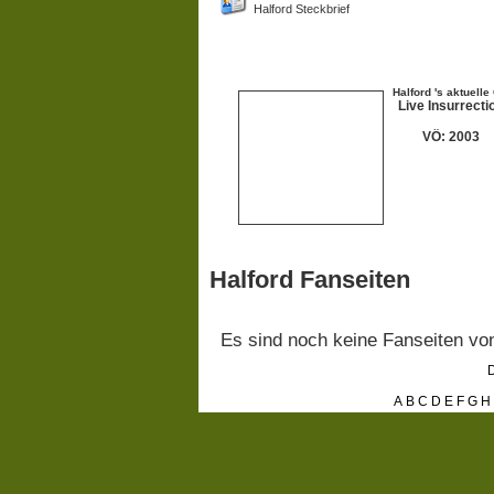
Halford Steckbrief
Halford 's aktuelle
Live Insurrecti
VÖ: 2003
Halford Fanseiten
Es sind noch keine Fanseiten v
D
A
B
C
D
E
F
G
H