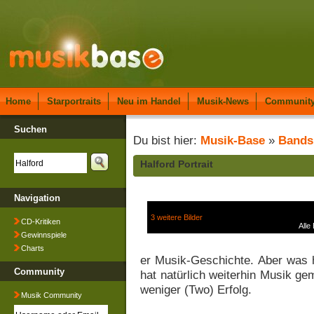
Home
Starportraits
Neu im Handel
Musik-News
Communit
Suchen
Du bist hier:
Musik-Base
»
Bands
Halford Portrait
Navigation
3 weitere Bilder
CD-Kritiken
Alle
Gewinnspiele
Charts
er Musik-Geschichte. Aber was h
Community
hat natürlich weiterhin Musik ge
weniger (Two) Erfolg.
Musik Community