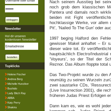
Nach seinem Ausstieg bei sein
noch grob dem klassischen Me
Pantera und damals noch wirklic
beiden mit Fight veröffentli
hochklassige Werke, vor allem d
Pit’, ’Nailed To The Gun’ oder au
Newsletter
Hol dir unseren
1997 beging Halford den Fehl
kostenlosen Newsletter
gewisser Makel anhaftet – Er s
dieser wäre tot. Er veröffentli
hauptsächlich Electro/Industrial 
’Voyeurs’, so der Titel der S
Reznor. Das Album floppte total
Topklicks
Das Two-Projekt wurde zu den Ak
Helene Fischer
reumütig zu seinen Wurzeln zurü
Andrea Berg
Michelle Hunziker
zwei saustarke CDs, ’Ressurecti
Bushido
(Live Insurrection 2001), die rech
Lady Bitch Ray
früheren Judas Priest Erfolgen en
ABBA
Katy Perry
Dann kam es, wie es wohl jeder
Shakira