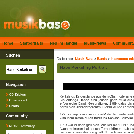
Home
Starportraits
Neu im Handel
Musik-News
Communit
Suchen
Du bist hier:
Musik-Base
»
Bands
»
Interpreten mi
Hape Kerkeling Portrait
Navigation
CD-Kritiken
Kerkelings Kinderstunde aus dem Ohr, moderierte 
Die Anfänge Hapes sind jedoch ganz musikalisch
Gewinnspiele
erfolgreiche Band: Gesundfutter. 1989 gab’s da
Charts
herrlich als Abendprogramm. Hierfür wurde er mehr
1991 schlüpfte er dann in die Rolle der niederländ
Community
Chauffeur mitten durch Berlin ins Schloss Bellevue 
1993 war er dann gleich als Musiker mit "Hurz" und 
Musik Community
Nach mehreren bekannten Fernsehfilmen, gab es 
parodierte, was das Zeug hält: Schachmeister, ausl