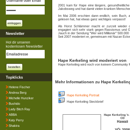
2001 kam für Hape eine längere, gesundheitlich
Jakobsweg und hat damit vielen kranken Menschen 
Im Mai 2006 erschien dann endlich, sein Buch, 
gelesen hat, hat etwas ganz wichtiges verpasst!
Als Horst Schlämmer macht er zurzeit wieder 
engagiert sich sehr stark gegen Rassismus und 
Newsletter
Jauch in der Sendung "Wer wird Millionär" 500.000 
Seit 2007 moderiert er, gemeinsam mit Nazan Ecke
Hol dir unseren
kostenlosen Newsletter
Hape Kerkeling wird moderiert von
Hape Kerkeling wird noch von keinem Community Mi
Topklicks
Mehr Informationen zu Hape Kerkelin
Helene Fischer
Andrea Berg
Hape Kerkeling Portrait
Michelle Hunziker
Hape Kerkeling Steckbrief
Bushido
Lady Bitch Ray
ABBA
Hape Kerkeling 's 
CD
Katy Perry
Hawaii
Shakira
VÖ: 2006