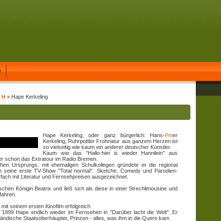
y
t H
» Hape Kerkeling
Hape Kerkeling, oder ganz bürgerlich: Hans-
Pet
er
Kerkeling, Ruhrpottler Frohnatur aus ganzem Herzen ist
so vielseitig wie kaum ein anderer deutscher Künstler.
Kaum war das "Hallo-hier is wieder Hannilein" aus
er schon das Extratour im Radio Bremen.
en Ursprungs: mit ehemaligen Schulkollegen gründete er die regional
nn seine erste TV-Show "Total normal". Sketche, Comedy und Parodien-
fach mit Literatur und Fernsehpreisen ausgezeichnet.
ischen Königin Beatrix und ließ sich als diese in einer Strechlimousine und
fahren.
mit seinem ersten Kinofilm erfolgreich.
1999 Hape endlich wieder im Fernsehen in "Darüber lacht die Welt". Er
ändische Staatsoberhäupter, Prinzen - alles, was ihm in die Quere kam.