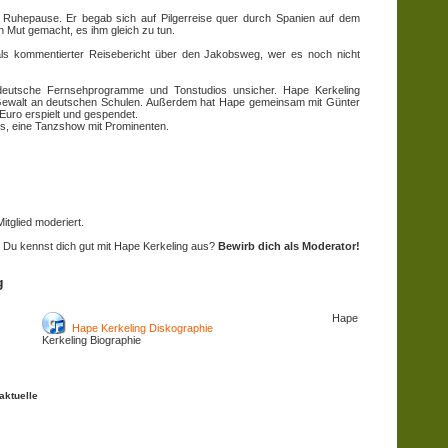
e Ruhepause. Er begab sich auf Pilgerreise quer durch Spanien auf dem
Mut gemacht, es ihm gleich zu tun.
als kommentierter Reisebericht über den Jakobsweg, wer es noch nicht
deutsche Fernsehprogramme und Tonstudios unsicher. Hape Kerkeling
Gewalt an deutschen Schulen. Außerdem hat Hape gemeinsam mit Günter
Euro erspielt und gespendet.
s, eine Tanzshow mit Prominenten.
tglied moderiert.
Du kennst dich gut mit Hape Kerkeling aus?
Bewirb dich als Moderator!
g
Hape
Hape Kerkeling Diskographie
Kerkeling Biographie
aktuelle