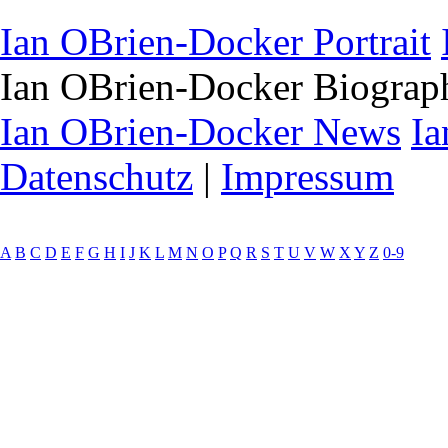
Ian OBrien-Docker Portrait
Ian OBrien-Docker Biograp
Ian OBrien-Docker News
Ia
Datenschutz
|
Impressum
A
B
C
D
E
F
G
H
I
J
K
L
M
N
O
P
Q
R
S
T
U
V
W
X
Y
Z
0-9