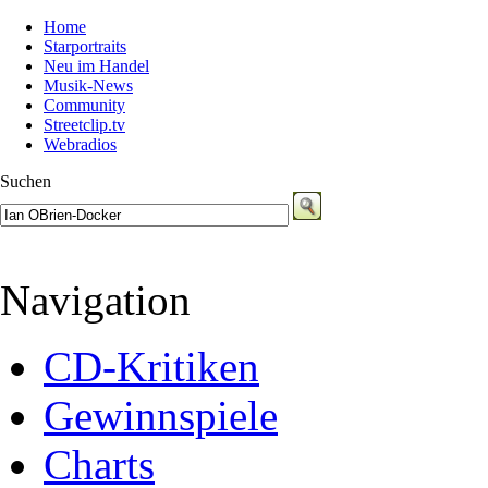
Home
Starportraits
Neu im Handel
Musik-News
Community
Streetclip.tv
Webradios
Suchen
Navigation
CD-Kritiken
Gewinnspiele
Charts