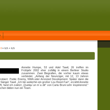
y
 I
» Ich + Ich
Annette Humpe, 53 und Adel Tawil, 26 treffen im
Frühjahr 2002 eher zufällig in einem Berliner Studio
zusammen. Zwei Biografien, die vorher kaum etwas
verbindet. „Anfang der Neunziger, mit 12, 13 Jahren
probiert: Public Enemy, NWA oder Arrested Development. Später dann die
Sänger Tawil. „Ich bin weiterhin ein großer Lou Reed-Fan“, erzählt Annette
 fand ich zuletzt „Quelqu´un m´a dit“ von Carla Bruni sehr inspirierend.“
chen bilden nun ein Team.