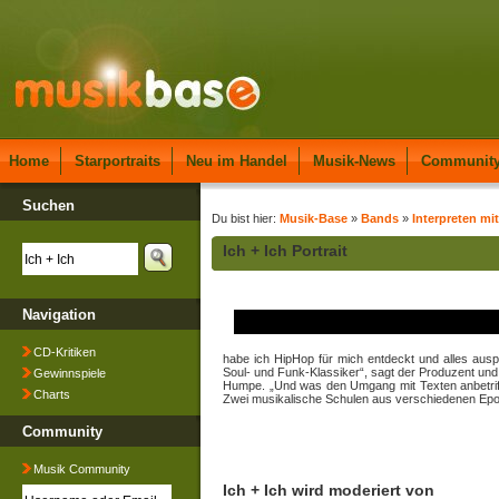
Home
Starportraits
Neu im Handel
Musik-News
Communit
Suchen
Du bist hier:
Musik-Base
»
Bands
»
Interpreten mit
Ich + Ich Portrait
Navigation
CD-Kritiken
habe ich HipHop für mich entdeckt und alles aus
Soul- und Funk-Klassiker“, sagt der Produzent und 
Gewinnspiele
Humpe. „Und was den Umgang mit Texten anbetrifft,
Charts
Zwei musikalische Schulen aus verschiedenen Epo
Community
Musik Community
Ich + Ich wird moderiert von