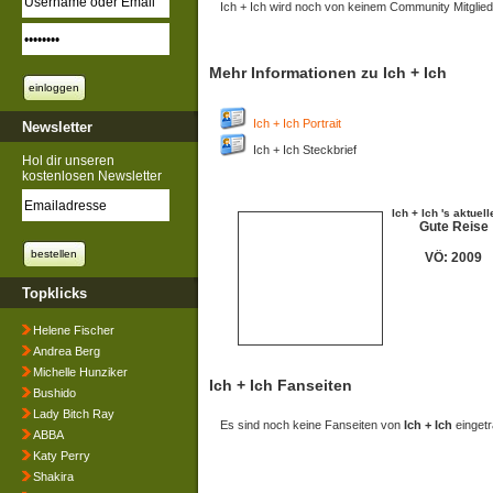
Ich + Ich wird noch von keinem Community Mitglied
Mehr Informationen zu Ich + Ich
Ich + Ich Portrait
Newsletter
Ich + Ich Steckbrief
Hol dir unseren
kostenlosen Newsletter
Ich + Ich 's aktuel
Gute Reise
VÖ: 2009
Topklicks
Helene Fischer
Andrea Berg
Michelle Hunziker
Ich + Ich Fanseiten
Bushido
Lady Bitch Ray
Es sind noch keine Fanseiten von
Ich + Ich
eingetr
ABBA
Katy Perry
Shakira