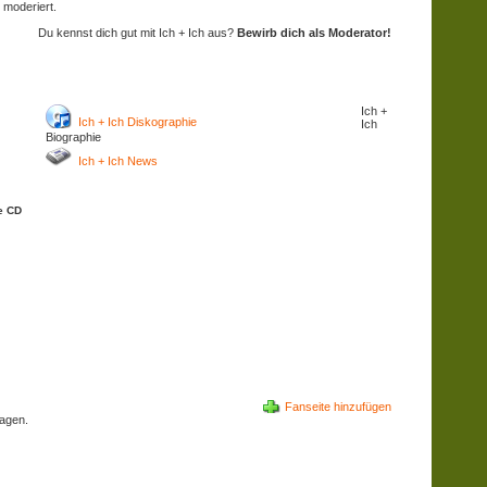
 moderiert.
Du kennst dich gut mit Ich + Ich aus?
Bewirb dich als Moderator!
Ich +
Ich + Ich Diskographie
Ich
Biographie
Ich + Ich News
le CD
Fanseite hinzufügen
agen.