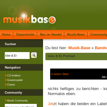
Home
Starportraits
Neu im Handel
Musik-News
Communit
Suchen
Du bist hier:
Musik-Base
»
Bands
Icke & Er Portrait
Navigation
8 weitere Bilder
CD-Kritiken
Alle
Gewinnspiele
Charts
nichts heftiges zu berichten - 
Community
Normalos eben.
Musik Community
Jet
zt haben die beiden ein Label