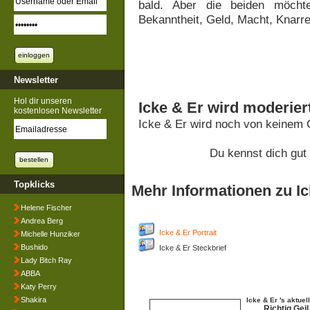
bald. Aber die beiden möcht
Bekanntheit, Geld, Macht, Knarre
Newsletter
Hol dir unseren
Icke & Er wird moderier
kostenlosen Newsletter
Icke & Er wird noch von keinem 
Du kennst dich gut
Topklicks
Mehr Informationen zu Ic
Helene Fischer
Andrea Berg
Icke & Er Portrait
Michelle Hunziker
Bushido
Icke & Er Steckbrief
Lady Bitch Ray
ABBA
Katy Perry
Shakira
Icke & Er 's aktuel
Richtig Geil