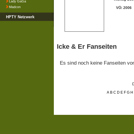
Lady GaGa
Madcon
VÖ: 2006
HPTY Netzwerk
Icke & Er Fanseiten
Es sind noch keine Fanseiten v
D
A
B
C
D
E
F
G
H