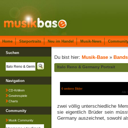
Home
Starportraits
Neu im Handel
Musik-News
Communit
Suchen
Du bist hier:
Musik-Base
»
Bands
Italo Reno & Germany Portrait
Navigation
6 weitere Bilder
CD-Kritiken
Alle
Gewinnspiele
Charts
zwei völlig unterschiedliche Men
Community
sie eigentlich Brüder sein müs
Germany auszeichnet, sowohl al
Musik Community