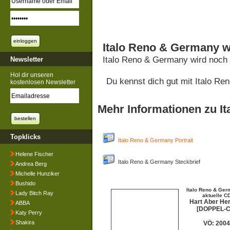
Italo Reno & Germany w
Italo Reno & Germany wird noch
Newsletter
Hol dir unseren
Du kennst dich gut mit Italo R
kostenlosen Newsletter
Mehr Informationen zu I
Topklicks
Italo Reno & Germany Portrait
Helene Fischer
Italo Reno & Germany Steckbrief
Andrea Berg
Michelle Hunziker
Bushido
Italo Reno & Ger
Lady Bitch Ray
aktuelle C
Hart Aber Her
ABBA
[DOPPEL-C
Katy Perry
Shakira
VÖ: 2004