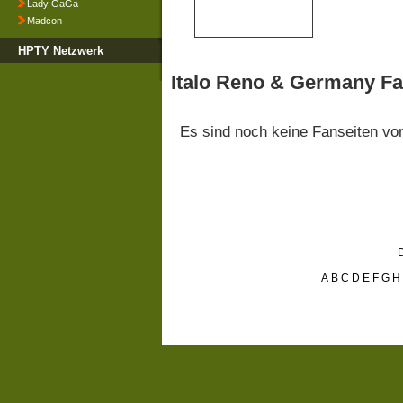
Lady GaGa
Madcon
HPTY Netzwerk
Italo Reno & Germany Fa
Es sind noch keine Fanseiten v
D
A
B
C
D
E
F
G
H