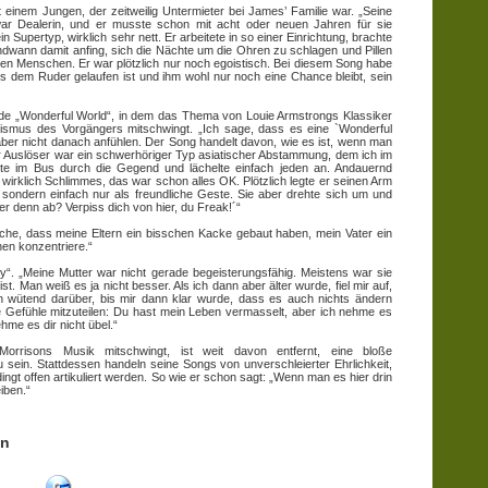
einem Jungen, der zeitweilig Untermieter bei James’ Familie war. „Seine
 war Dealerin, und er musste schon mit acht oder neuen Jahren für sie
 Supertyp, wirklich sehr nett. Er arbeitete in so einer Einrichtung, brachte
endwann damit anfing, sich die Nächte um die Ohren zu schlagen und Pillen
ren Menschen. Er war plötzlich nur noch egoistisch. Bei diesem Song habe
us dem Ruder gelaufen ist und ihm wohl nur noch eine Chance bleibt, sein
de „Wonderful World“, in dem das Thema von Louie Armstrongs Klassiker
imismus des Vorgängers mitschwingt. „Ich sage, dass es eine `Wonderful
 aber nicht danach anfühlen. Der Song handelt davon, wie es ist, wenn man
er Auslöser war ein schwerhöriger Typ asiatischer Abstammung, dem ich im
nte im Bus durch die Gegend und lächelte einfach jeden an. Andauernd
s wirklich Schlimmes, das war schon alles OK. Plötzlich legte er seinen Arm
sondern einfach nur als freundliche Geste. Sie aber drehte sich um und
er denn ab? Verpiss dich von hier, du Freak!´“
che, dass meine Eltern ein bisschen Kacke gebaut haben, mein Vater ein
en konzentriere.“
oy“. „Meine Mutter war nicht gerade begeisterungsfähig. Meistens war sie
t. Man weiß es ja nicht besser. Als ich dann aber älter wurde, fiel mir auf,
 wütend darüber, bis mir dann klar wurde, dass es auch nichts ändern
e Gefühle mitzuteilen: Du hast mein Leben vermasselt, aber ich nehme es
ehme es dir nicht übel.“
Morrisons Musik mitschwingt, ist weit davon entfernt, eine bloße
 sein. Stattdessen handeln seine Songs von unverschleierter Ehrlichkeit,
gt offen artikuliert werden. So wie er schon sagt: „Wenn man es hier drin
eiben.“
on