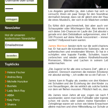
Los Angeles getroffen (ja, dein Leben hat sich 
versucht, ihnen ein paar Songs für den Soundtr
dermaßen bewegt, dass sie dir gleich eine der Hau
die eines Musikers, der sich in ein Mädchen verlieb
Du fühlst dich geschmeichelt, bist aber auch verbl
Newsletter
Schauspieler oder Möchtegern-Star. Also lehnst d
sich deine Job-Chancen im Laufe der Zeit absolut v
gerade erst dein Debütalbum aufgenommen, eine
Hol dir unseren
100 Prozent auf deine Musik konzentriert – imme
kostenlosen Newsletter
werfen? Hollywood kann warten.
James Morrison
besitzt nicht nur die wohl charis
hat. Er hat auch die künstlerische Substanz, die sei
authentischen und emotionalen Worten. Er hat i
schöpfen: eine kaputte Familie, Schulden, kau
zerbrechen und wieder andere Kindheitsfreunde
Romanzen, Wärme und Lachen in seinem Lebe
weitermachen.
Topklicks
„Die Jugend ist für alle eine schwere Zeit“, gibt er
anderen. Dennoch stammen die meisten Emotionen 
Helene Fischer
mir absolut wichtig –, ich wollte nie so ein Fall von
Andrea Berg
James kam in Rugby als zweites von drei Kindern z
Michelle Hunziker
mit Schulden und der Erziehung der drei Kinder z
Bushido
von Neuanfängen, die nie wirklich als solche funkt
vor dem wir fliehen mussten. Plötzlich hieß es, d
Lady Bitch Ray
Als James neun Jahre alt war, zogen sie nach 
ABBA
auseinander, wenn man kein Fußballer oder irgend
Katy Perry
schon mit sechs oder sieben meine Klamotten se
Zehnjährige waren wir schon wie kleine Erwachse
Shakira
alleine machen und ohne Hilfestellung zur Schule u