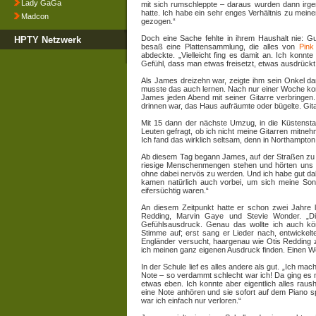
Lady GaGa
mit sich rumschleppte – daraus wurden dann irg
hatte. Ich habe ein sehr enges Verhältnis zu mei
Madcon
gezogen.“
Doch eine Sache fehlte in ihrem Haushalt nie: Gu
HPTY Netzwerk
besaß eine Plattensammlung, die alles von
Pink
abdeckte. „Vielleicht fing es damit an. Ich kon
Gefühl, dass man etwas freisetzt, etwas ausdrückt
Als James dreizehn war, zeigte ihm sein Onkel dann,
musste das auch lernen. Nach nur einer Woche kon
James jeden Abend mit seiner Gitarre verbringen. 
drinnen war, das Haus aufräumte oder bügelte. Gita
Mit 15 dann der nächste Umzug, in die Küstenst
Leuten gefragt, ob ich nicht meine Gitarren mitne
Ich fand das wirklich seltsam, denn in Northampton 
Ab diesem Tag begann James, auf der Straßen zu s
riesige Menschenmengen stehen und hörten uns zu
ohne dabei nervös zu werden. Und ich habe gut da
kamen natürlich auch vorbei, um sich meine Song
eifersüchtig waren.“
An diesem Zeitpunkt hatte er schon zwei Jahre la
Redding, Marvin Gaye und Stevie Wonder. „Die
Gefühlsausdruck. Genau das wollte ich auch kön
Stimme auf; erst sang er Lieder nach, entwicke
Engländer versucht, haargenau wie Otis Redding z
ich meinen ganz eigenen Ausdruck finden. Einen We
In der Schule lief es alles andere als gut. „Ich mac
Note – so verdammt schlecht war ich! Da ging es n
etwas eben. Ich konnte aber eigentlich alles raus
eine Note anhören und sie sofort auf dem Piano sp
war ich einfach nur verloren.“