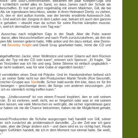
n Rock- und Soul-Coverversionen. Bekamen ein paar Kneipen-Gigs und
r schließlich verlief alles im Sand, so dass James nach der Schule als
schaffen. Er traf sich jetzt regelmäßig mit einem Mädchen, Gill, die bei
e. Als sie irgendwann beschloss, wieder in ihren Heimatort Derby zu ziehen,
ch, den er dort auftun konnte, war der bereits erwähnte Autowasch-Job.
nn. Und weil ich der Jüngste in dem Laden war, bekam ich auch den ganzen
uze gehalten – obwohl man da schon für seine Rechte kämpfen musste.
en, weil ich dermaßen müde vom Tag war.“
 Ausschau nach möglichen Gigs in der Stadt. Aber die Pubs waren
rz davor, alles hinzuschmeißen und nach Porth zurückzukehren, als ihm ein
pen-Mic kennen gelernt hatte, Hilfe anbot und ihn dazu einlud, eine Demo-
r mit
Beverley Knight
und David Gray gearbeitet hatte, hörte die CD und
 abgehalfterten Jacke, einer Wollmütze und seiner Gitarre auf dem Rücken
ls der Typ mit der CD sein kann“, erinnert sich Spencer. „Er fragte, `Sie
ei Textzeilen war ich hin und weg. Seine Stimme ist einfach unglaublich –
 nicht realisiert, was für eine Gabe er eigentlich besitzt.“
 vermittelten einen Deal mit Polydor. Und im Handumdrehen befand sich
an seiner Seite nicht nur den Produzenten Martin Terefe (Ron Sexsmith,
Streicher-Gruppe aus
Nas
hville. Schon bald wurde ihm klar, dass es für ihn
cht bewegen – geschweige denn, die Songs von anderen einzusingen. „Ich
ch es stimmlich richtig treffen kann.“
gs. „Undiscovered“ ist von einem Freund inspiriert, den er seit seinem
eroin. Er ist verloren, weiß nicht, wo er hingehört oder was er mit seinem
ken lassen, wie viele Menschen es wohl gibt, die sicher irgendetwas ganz
r haben sie nie die Chance bekommen, haben nie die Möglichkeit gehabt,
lywood-Produzenten die Schuhe ausgezogen hat) handelt von Gill, seiner
er sich zunächst als problematisch darstellte. „Zu der Zeit war ich ganz
e hatte, aber die Dinge ändern sich – und dann wird es so richtig hart. Heute
igen Gefühlen handelt, die ich in dem Moment nun einmal hatte. Sie weiß,
.“