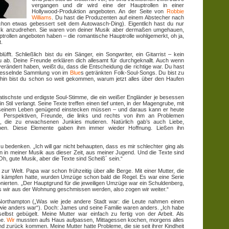
vergangen und dir wird eine der Hauptrollen in einer
Hollywood-Produktion angeboten. An der Seite von
Robbie
Williams
. Du hast die Produzenten auf einem Abstecher nach
schon etwas gebessert seit dem Autowasch-Ding). Eigentlich hast du nur
ack anzudrehen. Sie waren von deiner Musik aber dermaßen umgehauen,
ptrollen angeboten haben – die romantische Hauptrolle wohlgemerkt, oh ja,
t.
üfft. Schließlich bist du ein Sänger, ein Songwriter, ein Gitarrist – kein
u ab. Deine Freunde erklären dich allesamt für durchgeknallt. Auch wenn
erändert haben, weißt du, dass die Entscheidung die richtige war. Du hast
 fesselnde Sammlung von im
Blue
s getränkten Folk-Soul-Songs. Du bist zu
rhin bist du schon so weit gekommen, warum jetzt alles über den Haufen
matischste und erdigste Soul-Stimme, die ein weißer Engländer je besessen
n Stil verlangt. Seine Texte treffen einen tief unten, in der Magengrube, mit
n seinem Leben genügend einstecken müssen – und daraus kann er heute
m Perspektiven, Freunde, die links und rechts von ihm an Problemen
, die zu erwachsenen Junkies mutieren. Natürlich gab’s auch Liebe,
n. Diese Elemente gaben ihm immer wieder Hoffnung. Ließen ihn
 zu bedenken. „Ich will gar nicht behaupten, dass es mir schlechter ging als
in meiner Musik aus dieser Zeit, aus meiner Jugend. Und die Texte sind
 `Oh, gute Musik, aber die Texte sind Scheiß´ sein.“
ur Welt. Papa war schon frühzeitig über alle Berge. Mit einer Mutter, die
u kämpfen hatte, wurden Umzüge schon bald die Regel. Es war eine Serie
ionierten. „Der Hauptgrund für die jeweiligen Umzüge war ein Schuldenberg,
ass wir aus der Wohnung geschmissen werden, also zogen wir weiter.“
Northampton („Was wie jede andere Stadt war: die Leute nahmen einen
wie anders war“). Doch: James und seine Familie waren anders. „Ich habe
lbst gebügelt. Meine Mutter war einfach zu fertig von der Arbeit. Als
ne.
Wir
mussten aufs Haus aufpassen, Mittagessen kochen, morgens alles
nd zurück kommen. Meine Mutter hatte Probleme, die sie seit ihrer Kindheit