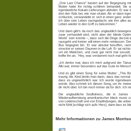
„One Last Chance“ basiert auf der Begegnung mit 
Mutter hatte ihn richtig schlimm behandelt. Sie
irgendwelche Kokain-Lieferungen abholen. Er war ein
dort den Kids bei, wie man skatet. Als er dann irg
schluckte, verwandelte er sich in einen ganz ande
ich über sein Leben nachgedacht, wie ihm alles a
Leben wieder in den Griff zu bekommen.“
Und dann gibt’s da noch das unglaublich bewegen
zwar verhandelt wird, nicht aber der blinde Opt
World´ sein könnte –, dass sich die Dinge derzeit
rausgeht und keiner will einen mehr reinlassen. D
Bus begegnet bin. Er war absolut besoffen, ran
streckte er seinen Daumen in die Luft. Er tat nicht
um ein Mädchen, und zwar gar nicht mal sexuell, 
keifte ihn an, `Hey, was verdammt noch mal geht hi
„Ich denke mal, dass ich mich aufgrund der Tatsa
Alki war, immer besonders auf das Gute im Mensch
Und es gibt einen Song für seine Mutter: „This B
traurig. Als Kind denkt man dann, dass das normal is
dass es ungewöhnlich war. Ich wurde irgendwann
würde. Also schrieb ich diesen Song, um ihr mein
dir nicht übel. Ich bin noch immer da für dich. Ich n
Die unglaubliche Soulfulness, die in James 
Wiederaufbereitung amerikanischer black music zu
von Leidenschaft und von Empfindungen, die unbedin
nicht fühlt [schlägt sich aufs Herz], dann lass es bl
Mehr Informationen zu James Morris