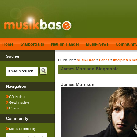
Home
Starportraits
Neu im Handel
Musik-News
Communit
Suchen
Du bist hier:
Musik-Base
»
Bands
»
Interpreten mit
James Morrison Biographie
James Morrison
Navigation
CD-Kritiken
Gewinnspiele
Charts
Community
Musik Community