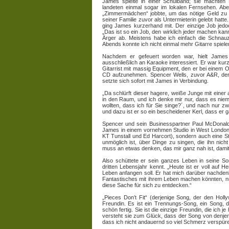
James spielte in einer Schulband; sie machte
landeten einmal sogar im lokalen Fernsehen. Abe
„Zimmermädchen“ jobbte, um das nötige Geld zu be
seiner Familie zuvor als Untermieterin gelebt hatt
ging James kurzerhand mit. Der einzige Job jedo
„Das ist so ein Job, den wirklich jeder machen ka
Ärger ab. Meistens habe ich einfach die Schna
Abends konnte ich nicht einmal mehr Gitarre spiel
Nachdem er gefeuert worden war, hielt James
ausschließlich an Karaoke interessiert. Er war ku
Gitarrist mit massig Equipment, den er bei einem O
CD aufzunehmen. Spencer Wells, zuvor A&R, de
setzte sich sofort mit James in Verbindung.
„Da schlürft dieser hagere, weiße Junge mit einer
in den Raum, und ich denke mir nur, dass es niema
wollten, dass ich für Sie singe?´, und nach nur zw
und dazu ist er so ein bescheidener Kerl, dass er gar
Spencer und sein Businesspartner Paul McDonald
James in einem vornehmen Studio in West London; 
KT Tunstall und Ed Harcort), sondern auch eine 
unmöglich ist, über Dinge zu singen, die ihn ni
muss an etwas denken, das mir ganz nah ist, damit i
Also schüttete er sein ganzes Leben in seine Son
dritten Lebensjahr kennt. „Heute ist er voll auf H
Leben anfangen soll. Er hat mich darüber nachden
Fantastisches mit ihrem Leben machen könnten, nu
diese Sache für sich zu entdecken.“
„Pieces Don’t Fit“ (derjenige Song, der den Hol
Freundin. Es ist ein Trennungs-Song, ein Song, d
schön fertig. Sie ist die einzige Freundin, die ich j
versteht sie zum Glück, dass der Song von denjen
dass ich nicht andauernd so viel Schmerz verspüre