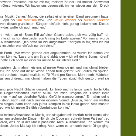
endwann Probleme, die sie mit mir, meinem Bruder und meiner Schwester
nen Geschwistern. Wir haben uns gegenseitig immer wieder aus dem Dreck
te Musik. James’ Mutter, die selbst einst in einer Band gesungen hatte,
Floyd bis
Van Morrison
bzw. von
Stevie Wonder
bis
Michael Jackson
nte von diesen grandiosen Sängern einfach nicht genug bekommen. Dieses
 – das wollte ich auch machen.“
 wie man ein Blues-Riff auf einer Gitarre spielt. „Ich war völlig baff. Ich
nte ich schon drei Lieder von Anfang bis Ende spielen.“ Von nun an würde
Ausnahmslos. „Ich hatte so viel aufgestaute Energien in mir, weil ich nur
rrespielen war einfach nur befreiend.“
adt Porth. „Wir waren gerade erst angekommen, da wurde ich schon von
hmen könnte. `Lass uns am Strand abhängen – ich will deine Songs hören!´
hatte sich noch nie einer für meine Musik interessiert.“
pielen. „Ich nahm meistens all meine Freunde mit, und manchmal blieben
. Ich habe auf diese Weise schon früh gelernt, vor Leuten zu spielen,
bei verdient – manchmal bis zu 70 Pfund pro Stunde. Mehr noch: Mädchen
s anzuhören... manchmal haben die Typen absichtlich gestört, weil sie
ng jede Nacht Gitarre gespielt. Er blieb nachts lange wach, hörte Otis
 Ungeschliffenheit dieser Musik hat mich umgehauen. Dieser klare
nen – auf so deutliche Weise Gefühle transportieren.“ Er nahm seine
lte dann nach und nach seinen eigenen Sound. „Nun ja, wenn ein weißer
u singen, dann kann das ja nur komplett in die Hose gehen. Also musste
g, wie ich meine Gefühle rüberbringen konnte.“
hte meinen Abschluss in Musik, und sie gaben mir letztlich nicht einmal eine
ur um technische Dinge, `Hör dir die Oboe an, schreib ihren Part auf´, so
hören, was da in der Musik passierte. Alles. Ausnahmslos. Ich konnte mir
ielen. Jedes Mal lag ich richtig. Aber wenn es um technische Dinge ging,