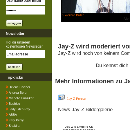
5 weitere Bilder
Alle
Newsletter
Hol dir unseren
Jay-Z wird moderiert vo
kostenlosen Newsletter
Jay-Z wird noch von keinem Comm
Du kennst dich
Topklicks
Mehr Informationen zu J
Helene Fischer
Andrea Berg
Michelle Hunziker
Jay-Z Portrait
Bushido
News Jay-Z Bildergalerie
Lady Bitch Ray
ABBA
Katy Perry
Shakira
Jay-Z 's aktuelle CD