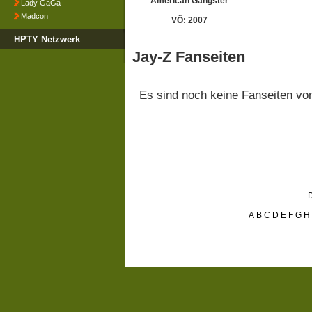
American Gangster
Lady GaGa
Madcon
VÖ: 2007
HPTY Netzwerk
Jay-Z Fanseiten
Es sind noch keine Fanseiten v
D
A
B
C
D
E
F
G
H