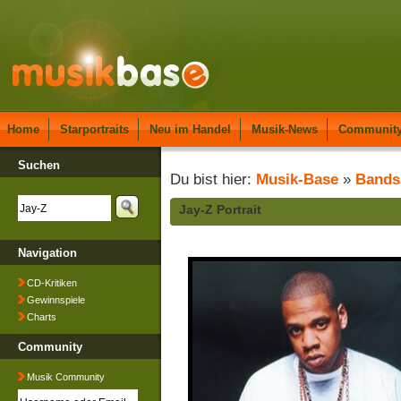
Home
Starportraits
Neu im Handel
Musik-News
Communit
Suchen
Du bist hier:
Musik-Base
»
Bands
Jay-Z Portrait
Navigation
CD-Kritiken
Gewinnspiele
Charts
Community
Musik Community