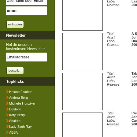
Label
Las
Release
200
Titel
A S
Newsletter
Artist
Jo
Label
Bm
Hol dir unseren
Release
200
kostenlosen Newsletter
Titel
Ta
Artist
Jo
Label
Las
Topklicks
Release
200
Helene Fischer
Andrea Berg
Michelle Hunziker
Bushido
Titel
I W
Katy Perry
Artist
Jo
Label
Ca
Shakira
Release
200
Lady Bitch Ray
ABBA