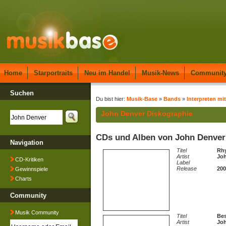
Home
Starportraits
Neu im Handel
Musik-News
Communit
Suchen
Du bist hier:
Musik-Base
»
Bands
»
Interpreten mit
John Denver Diskographie
CDs und Alben von John Denver
Navigation
Titel
Rh
Artist
Jo
CD-Kritiken
Label
Release
200
Gewinnspiele
Charts
Community
Musik Community
Titel
Bes
Artist
Jo