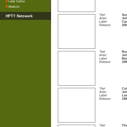
Lady GaGa
Madcon
Titel
So
HPTY Netzwerk
Artist
Jo
Label
Ca
Release
200
Titel
Roc
Artist
Jo
Label
Bm
Release
199
Titel
Col
Artist
Jo
Label
Las
Release
199
Titel
The