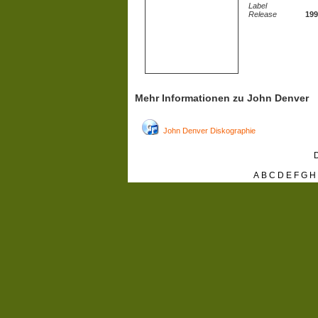
Label
Release
199
Mehr Informationen zu John Denver
John Denver Diskographie
D
A
B
C
D
E
F
G
H