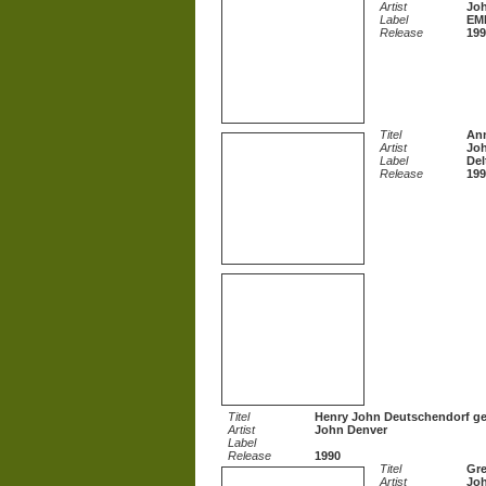
Artist
Jo
Label
EMI
Release
199
Titel
Ann
Artist
Jo
Label
Del
Release
199
Titel
Henry John Deutschendorf ge
Artist
John Denver
Label
Release
1990
Titel
Gre
Artist
Jo