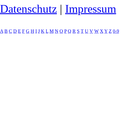
Datenschutz
|
Impressum
A
B
C
D
E
F
G
H
I
J
K
L
M
N
O
P
Q
R
S
T
U
V
W
X
Y
Z
0-9