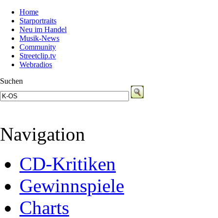
Home
Starportraits
Neu im Handel
Musik-News
Community
Streetclip.tv
Webradios
Suchen
Navigation
CD-Kritiken
Gewinnspiele
Charts