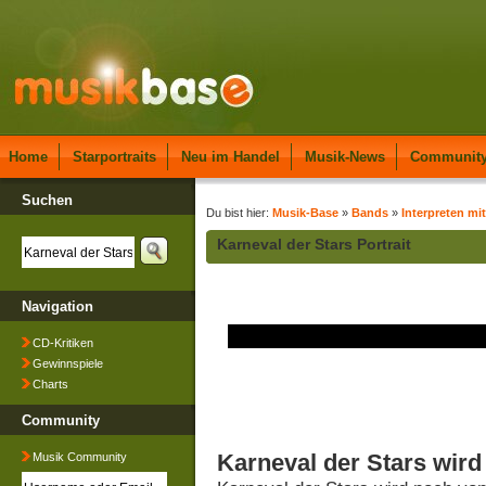
Home
Starportraits
Neu im Handel
Musik-News
Communit
Suchen
Du bist hier:
Musik-Base
»
Bands
»
Interpreten mi
Karneval der Stars Portrait
Navigation
CD-Kritiken
Gewinnspiele
Charts
Community
Karneval der Stars wird
Musik Community