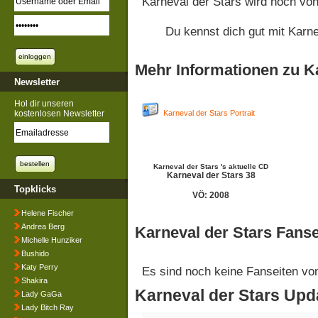
Karneval der Stars wird noch vo
Du kennst dich gut mit Karn
Mehr Informationen zu K
Newsletter
Hol dir unseren
kostenlosen Newsletter
Karneval der Stars Portrait
Karneval der Stars 's aktuelle CD
Karneval der Stars 38
Topklicks
VÖ: 2008
Helene Fischer
Andrea Berg
Karneval der Stars Fanse
Michelle Hunziker
Bushido
Katy Perry
Es sind noch keine Fanseiten v
Shakira
Karneval der Stars Upd
Lady GaGa
Lady Bitch Ray