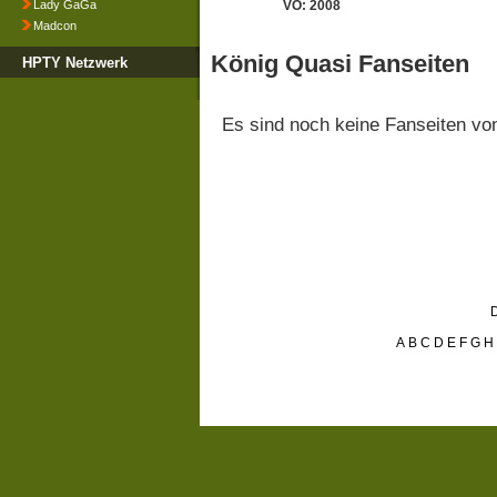
Lady GaGa
VÖ: 2008
Madcon
König Quasi Fanseiten
HPTY Netzwerk
Es sind noch keine Fanseiten v
D
A
B
C
D
E
F
G
H