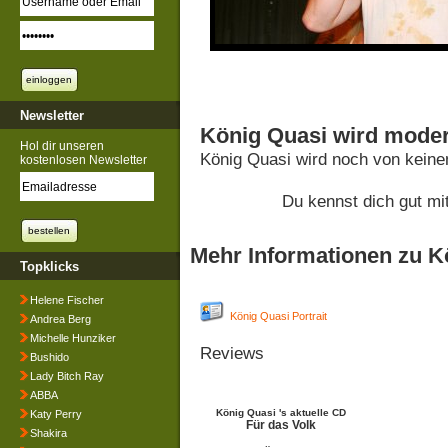
Newsletter
König Quasi wird moder
Hol dir unseren
König Quasi wird noch von keine
kostenlosen Newsletter
Du kennst dich gut m
Mehr Informationen zu K
Topklicks
Helene Fischer
König Quasi Portrait
Andrea Berg
Michelle Hunziker
Reviews
Bushido
Lady Bitch Ray
ABBA
König Quasi 's aktuelle CD
Katy Perry
Für das Volk
Shakira