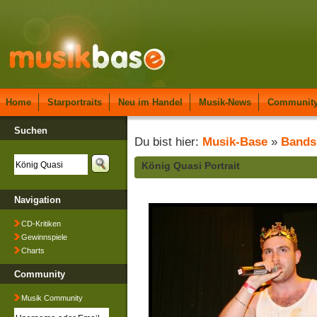
Home
Starportraits
Neu im Handel
Musik-News
Communit
Suchen
Du bist hier:
Musik-Base
»
Bands
König Quasi Portrait
Navigation
CD-Kritiken
Gewinnspiele
Charts
Community
Musik Community