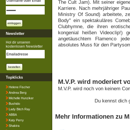
The Cult Jam). Mit seiner eige
Karriere. Nach mehrjähriger Pau
Ministry Of Sound) arbeitete, z
Body" ein spektakuläres Comeb
Clubhymne, die ihren erotisch
kongenial heißen Videoclip!) 
Newsletter
angetäuschtem Flamenco jede
Hol dir unseren
absolutes Muss für den Partyso
kostenlosen Newsletter
Topklicks
M.V.P. wird moderiert v
Helene Fischer
M.V.P. wird noch von keinem Com
Andrea Berg
Michelle Hunziker
Du kennst dich 
Bushido
Lady Bitch Ray
ABBA
Mehr Informationen zu M.
Katy Perry
Shakira