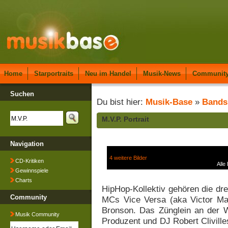
Home
Starportraits
Neu im Handel
Musik-News
Communit
Suchen
Du bist hier:
Musik-Base
»
Bands
M.V.P. Portrait
Navigation
4 weitere Bilder
CD-Kritiken
Alle
Gewinnspiele
Charts
HipHop-Kollektiv gehören die dr
Community
MCs Vice Versa (aka Victor Ma
Bronson. Das Zünglein an der W
Musik Community
Produzent und DJ Robert Clivill