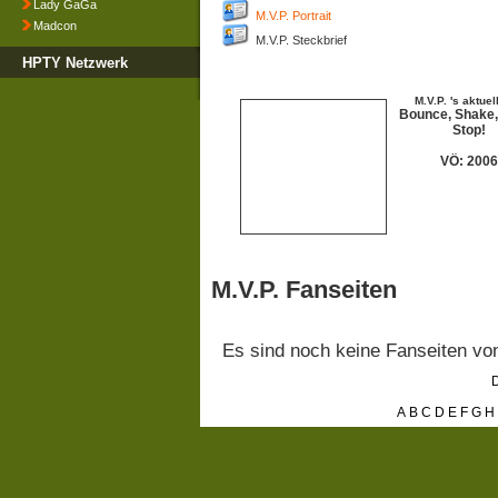
Lady GaGa
M.V.P. Portrait
Madcon
M.V.P. Steckbrief
HPTY Netzwerk
M.V.P. 's aktuel
Bounce, Shake,
Stop!
VÖ: 2006
M.V.P. Fanseiten
Es sind noch keine Fanseiten v
D
A
B
C
D
E
F
G
H