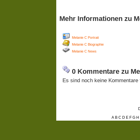
Mehr Informationen zu M
Melanie C Portrait
Melanie C Biographie
Melanie C News
0 Kommentare zu Mel
Es sind noch keine Kommentare 
D
A
B
C
D
E
F
G
H