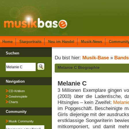
Home
Starportraits
Neu im Handel
Musik-News
Communit
Suchen
Du bist hier:
Musik-Base
»
Bands
Melanie C Biographie
Navigation
Melanie C
3 Millionen Exemplare gingen vo
CD-Kritiken
(2003) über die Ladentische, d
Gewinnspiele
Hitsingles – kein Zweifel:
Melani
Charts
im Popgeschäft. Bescheinigte m
Community
Girls diejenige mit der ausdruck
erstklassige Songwriterin bewie
Musik Community
mitkomponiert, und damit mehr