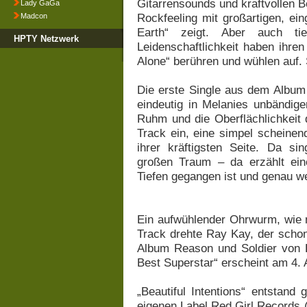
Gitarrensounds und kraftvollen 
Lady GaGa
Rockfeeling mit großartigen, ei
Madcon
Earth“ zeigt. Aber auch tie
HPTY Netzwerk
Leidenschaftlichkeit haben ihre
Alone“ berühren und wühlen auf. 
Die erste Single aus dem Album 
eindeutig in Melanies unbändig
Ruhm und die Oberflächlichkeit d
Track ein, eine simpel scheinen
ihrer kräftigsten Seite. Da s
großen Traum – da erzählt ei
Tiefen gegangen ist und genau we
Ein aufwühlender Ohrwurm, wie 
Track drehte Ray Kay, der scho
Album Reason und Soldier von D
Best Superstar“ erscheint am 4. 
„Beautiful Intentions“ entstand
eigenen Label Red Girl Records (