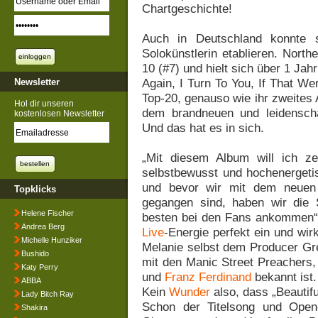
Chartgeschichte!
Auch in Deutschland konnte s
Solokünstlerin etablieren. Northe
10 (#7) und hielt sich über 1 Ja
Again, I Turn To You, If That W
Newsletter
Top-20, genauso wie ihr zweites
Hol dir unseren
dem brandneuen und leidenschaft
kostenlosen Newsletter
Und das hat es in sich.
„Mit diesem Album will ich ze
selbstbewusst und hochenergetis
und bevor wir mit dem neuen Ma
Topklicks
gegangen sind, haben wir die
Helene Fischer
besten bei den Fans ankommen“ In
Andrea Berg
Live
-Energie perfekt ein und wi
Michelle Hunziker
Melanie selbst dem Producer Greg
Bushido
mit den Manic Street Preachers
Katy Perry
und
Franz Ferdinand
bekannt ist.
ABBA
Kein
Wunder
also, dass „Beautifu
Lady Bitch Ray
Schon der Titelsong und Opener
Shakira